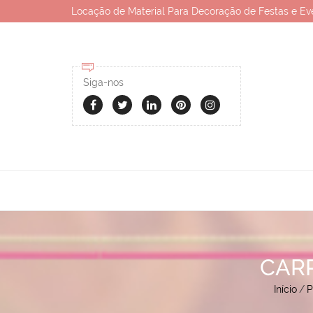
Locação de Material Para Decoração de Festas e Ev
Siga-nos
CAR
Início
/
P