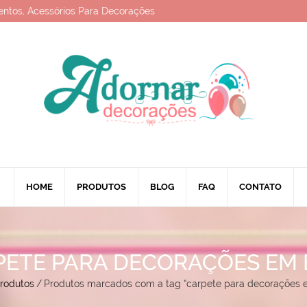
entos, Acessórios Para Decorações
HOME
PRODUTOS
BLOG
FAQ
CONTATO
PETE PARA DECORAÇÕES EM 
rodutos
/
Produtos marcados com a tag “carpete para decorações 