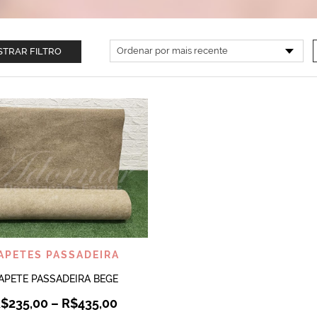
TRAR FILTRO
VISUALIZAR
APETES PASSADEIRA
APETE PASSADEIRA BEGE
R$
235,00
–
R$
435,00