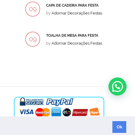
CAPA DE CADEIRA PARA FESTA
BOLO
09
09
by
Adornar Decorações Festas
by
Ad
DEZ
DEZ
TOALHA DE MESA PARA FESTA
BOLO
09
09
by
Adornar Decorações Festas
by
Ad
DEZ
DEZ
Ok