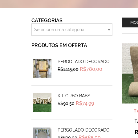
CATEGORIAS
MOS
Selecione uma categoria
PRODUTOS EM OFERTA
PERGOLADO DECORADO
Original
Current
R$
780,00
R$
1.115,00
price
price
was:
is:
R$1.115,00.
R$780,00.
KIT CUBO BABY
Original
Current
R$
74,99
R$
90,50
price
price
T
was:
is:
R$90,50.
R$74,99.
T
PERGOLADO DECORADO
Original
Current
R$
585,00
R$
690,00