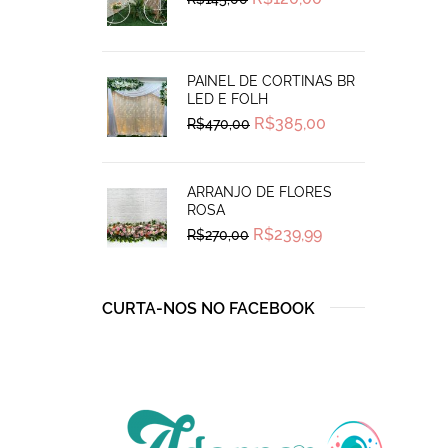
price
price
was:
is:
R$145,00.
R$120,00.
PAINEL DE CORTINAS BR
LED E FOLH
Original
Current
R$
385,00
R$
470,00
price
price
was:
is:
R$470,00.
R$385,00.
ARRANJO DE FLORES
ROSA
Original
Current
R$
239,99
R$
270,00
price
price
was:
is:
R$270,00.
R$239,99.
CURTA-NOS NO FACEBOOK