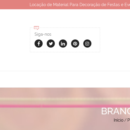
Locação de Material Para Decoração de Festas e Ev
Siga-nos
BRANC
Início
/
P