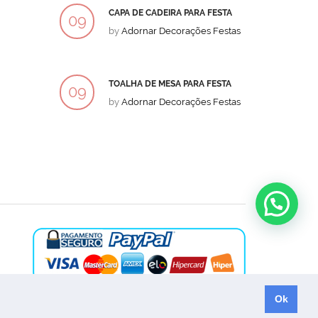
CAPA DE CADEIRA PARA FESTA
BOLO
09
09
by
Adornar Decorações Festas
by
Ad
DEZ
DEZ
TOALHA DE MESA PARA FESTA
BOLO
09
09
by
Adornar Decorações Festas
by
Ad
DEZ
DEZ
Ok