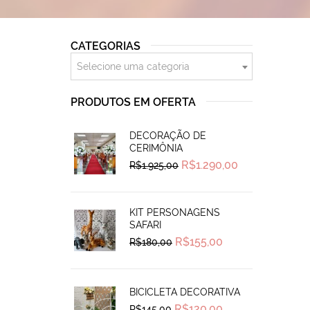
CATEGORIAS
Selecione uma categoria
PRODUTOS EM OFERTA
DECORAÇÃO DE
CERIMÔNIA
Original
Current
R$
1.290,00
R$
1.925,00
price
price
was:
is:
R$1.925,00.
R$1.290,00.
KIT PERSONAGENS
SAFARI
Original
Current
R$
155,00
R$
180,00
price
price
was:
is:
R$180,00.
R$155,00.
BICICLETA DECORATIVA
Original
Current
R$
120,00
R$
145,00