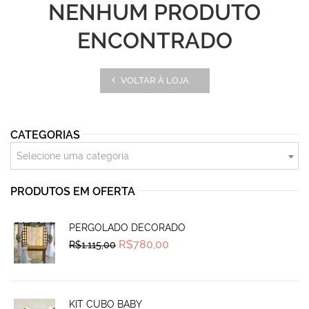
NENHUM PRODUTO
ENCONTRADO
VOLTAR À LOJA
CATEGORIAS
Selecione uma categoria
PRODUTOS EM OFERTA
PERGOLADO DECORADO
Original
Current
R$
780,00
R$
1.115,00
price
price
was:
is:
R$1.115,00.
R$780,00.
KIT CUBO BABY