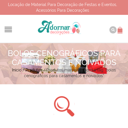
Locação de Material Para Decoração de Festas e Eventos,
Acessórios Para Decorações
BOLOS CENOGRÁFICOS PARA
CASAMENTOS E NOIVADOS
Início
/
Produtos
/
Produtos marcados com a tag “bolos
cenográficos para casamentos e noivados”