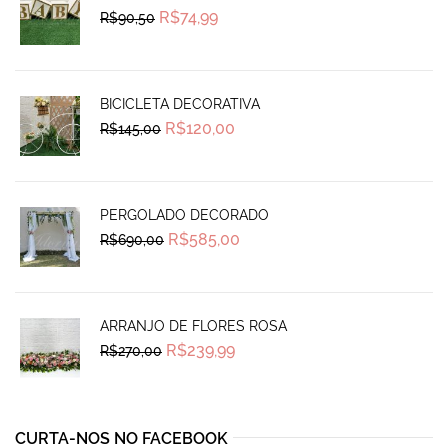
Original
Current
R$
74,99
R$
90,50
price
price
was:
is:
R$90,50.
R$74,99.
BICICLETA DECORATIVA
Original
Current
R$
120,00
R$
145,00
price
price
was:
is:
R$145,00.
R$120,00.
PERGOLADO DECORADO
Original
Current
R$
585,00
R$
690,00
price
price
was:
is:
R$690,00.
R$585,00.
ARRANJO DE FLORES ROSA
Original
Current
R$
239,99
R$
270,00
price
price
was:
is:
R$270,00.
R$239,99.
CURTA-NOS NO FACEBOOK