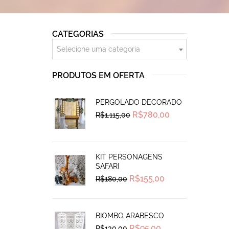
CATEGORIAS
Selecione uma categoria
PRODUTOS EM OFERTA
PERGOLADO DECORADO
Original
Current
R$
780,00
R$
1.115,00
price
price
was:
is:
R$1.115,00.
R$780,00.
KIT PERSONAGENS
SAFARI
Original
Current
R$
155,00
R$
180,00
price
price
was:
is:
R$180,00.
R$155,00.
BIOMBO ARABESCO
Original
Current
R$
95,00
R$
130,00