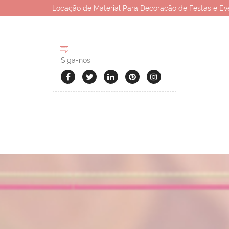
Locação de Material Para Decoração de Festas e Ev
Siga-nos