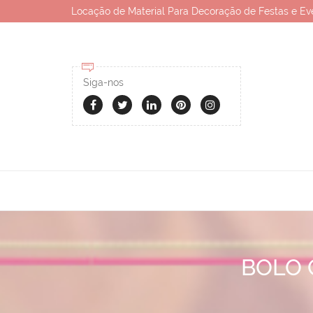
Locação de Material Para Decoração de Festas e Ev
Siga-nos
BOLO 