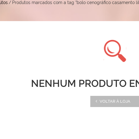
utos
/
Produtos marcados com a tag “bolo cenográfico casamento lil
NENHUM PRODUTO E
VOLTAR À LOJA