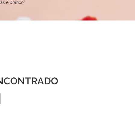
ás e branco”
NCONTRADO