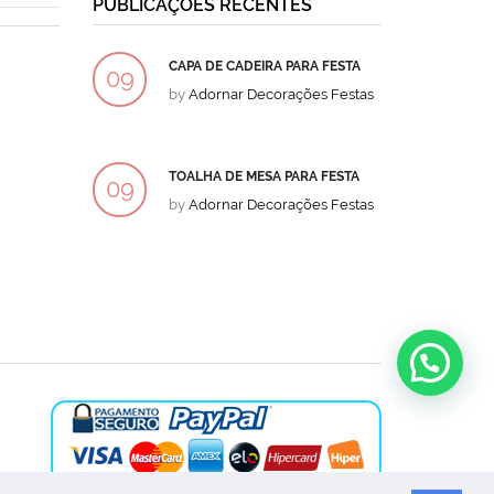
PUBLICAÇÕES RECENTES
CAPA DE CADEIRA PARA FESTA
BOLO
09
09
by
Adornar Decorações Festas
by
Ad
DEZ
DEZ
TOALHA DE MESA PARA FESTA
BOLO
09
09
by
Adornar Decorações Festas
by
Ad
DEZ
DEZ