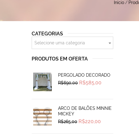
Início
/
Prod
CATEGORIAS
Selecione uma categoria
PRODUTOS EM OFERTA
PERGOLADO DECORADO
Original
Current
R$
585,00
R$
690,00
price
price
was:
is:
R$690,00.
R$585,00.
ARCO DE BALÕES MINNIE
MICKEY
Original
Current
R$
220,00
R$
265,00
price
price
was:
is:
R$265,00.
R$220,00.