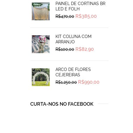
PAINEL DE CORTINAS BR
LED E FOLH
Original
Current
R$
385,00
R$
470,00
price
price
was:
is:
R$470,00.
R$385,00.
KIT COLUNA COM
ARRANJO
Original
Current
R$
82,90
R$
100,00
price
price
was:
is:
R$100,00.
R$82,90.
ARCO DE FLORES
CEJEREIRAS
Original
Current
R$
990,00
R$
1.250,00
price
price
was:
is:
R$1.250,00.
R$990,00.
CURTA-NOS NO FACEBOOK