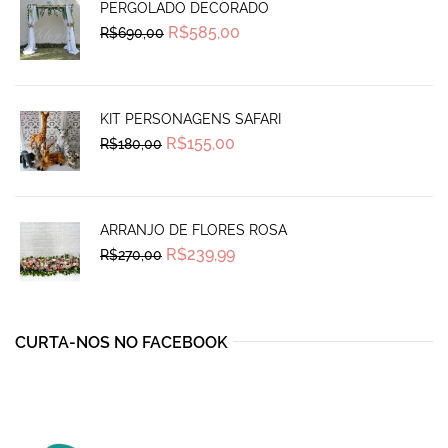
PERGOLADO DECORADO
Original
Current
R$
585,00
R$
690,00
price
price
was:
is:
R$690,00.
R$585,00.
KIT PERSONAGENS SAFARI
Original
Current
R$
155,00
R$
180,00
price
price
was:
is:
R$180,00.
R$155,00.
ARRANJO DE FLORES ROSA
Original
Current
R$
239,99
R$
270,00
price
price
was:
is:
R$270,00.
R$239,99.
CURTA-NOS NO FACEBOOK