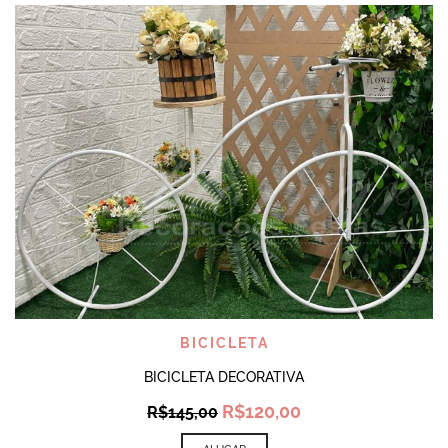
BICICLETA
BICICLETA DECORATIVA
Original
Current
R$
120,00
R$
145,00
price
price