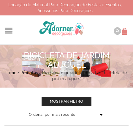
Locação de Material Para Decoração de Festas e Eventos,
Acessórios Para Decorações
BICICLETA DE JARDIM
ALUGUEL
Início
/
Produtos
/
Produtos marcados com a tag “bicicleta de
jardim aluguel”
MOSTRAR FILTRO