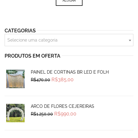
was:
is:
ALUGAR
R$145,00.
R$120,00.
CATEGORIAS
Selecione uma categoria
PRODUTOS EM OFERTA
PAINEL DE CORTINAS BR LED E FOLH
Original
Current
R$
385,00
R$
470,00
price
price
was:
is:
R$470,00.
R$385,00.
ARCO DE FLORES CEJEREIRAS
Original
Current
R$
990,00
R$
1.250,00
price
price
was:
is:
R$1.250,00.
R$990,00.