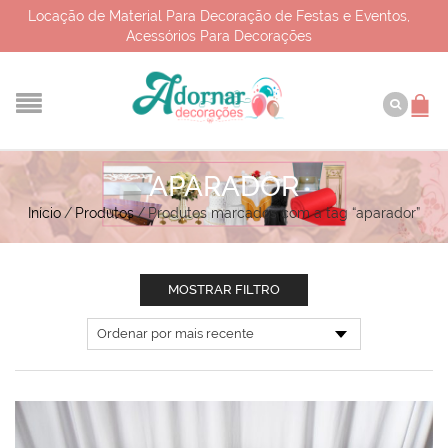
Locação de Material Para Decoração de Festas e Eventos,
Acessórios Para Decorações
APARADOR
Início
/
Produtos
/
Produtos marcados com a tag “aparador”
MOSTRAR FILTRO