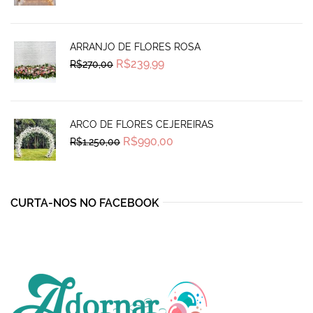
was:
is:
R$690,00.
R$585,00.
ARRANJO DE FLORES ROSA
Original
Current
R$
239,99
R$
270,00
price
price
was:
is:
R$270,00.
R$239,99.
ARCO DE FLORES CEJEREIRAS
Original
Current
R$
990,00
R$
1.250,00
price
price
was:
is:
R$1.250,00.
R$990,00.
CURTA-NOS NO FACEBOOK