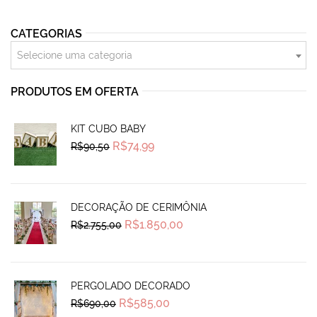
CATEGORIAS
Selecione uma categoria
PRODUTOS EM OFERTA
KIT CUBO BABY
Original
Current
R$
74,99
R$
90,50
price
price
was:
is:
R$90,50.
R$74,99.
DECORAÇÃO DE CERIMÔNIA
Original
Current
R$
1.850,00
R$
2.755,00
price
price
was:
is:
R$2.755,00.
R$1.850,00.
PERGOLADO DECORADO
Original
Current
R$
585,00
R$
690,00
price
price