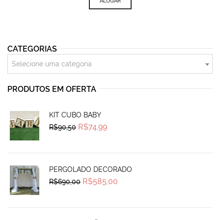
ALUGAR
CATEGORIAS
Selecione uma categoria
PRODUTOS EM OFERTA
KIT CUBO BABY
Original
Current
R$
74,99
R$
90,50
price
price
was:
is:
R$90,50.
R$74,99.
PERGOLADO DECORADO
Original
Current
R$
585,00
R$
690,00
price
price
was:
is:
R$690,00.
R$585,00.