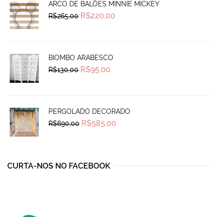
ARCO DE BALÕES MINNIE MICKEY
Original
Current
R$
220,00
R$
265,00
price
price
was:
is:
R$265,00.
R$220,00.
BIOMBO ARABESCO
Original
Current
R$
95,00
R$
130,00
price
price
was:
is:
R$130,00.
R$95,00.
PERGOLADO DECORADO
Original
Current
R$
585,00
R$
690,00
price
price
was:
is:
R$690,00.
R$585,00.
CURTA-NOS NO FACEBOOK