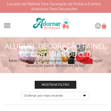
Locação de Material Para Decoração de Festas e Eventos,
Acessórios Para Decorações
ALUGUEL DECORAÇÃO PAINEL
DE CORTINAS DE LED
Início
/
Produtos
/
Produtos marcados com a tag “aluguel
decoração painel de cortinas de led”
MOSTRAR FILTRO