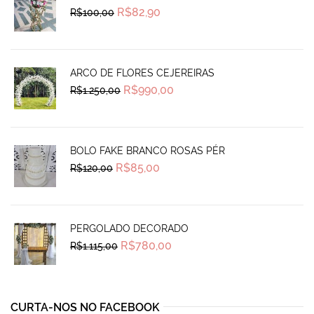
Original
Current
R$
82,90
R$
100,00
price
price
was:
is:
R$100,00.
R$82,90.
ARCO DE FLORES CEJEREIRAS
Original
Current
R$
990,00
R$
1.250,00
price
price
was:
is:
R$1.250,00.
R$990,00.
BOLO FAKE BRANCO ROSAS PÉR
Original
Current
R$
85,00
R$
120,00
price
price
was:
is:
R$120,00.
R$85,00.
PERGOLADO DECORADO
Original
Current
R$
780,00
R$
1.115,00
price
price
was:
is:
R$1.115,00.
R$780,00.
CURTA-NOS NO FACEBOOK