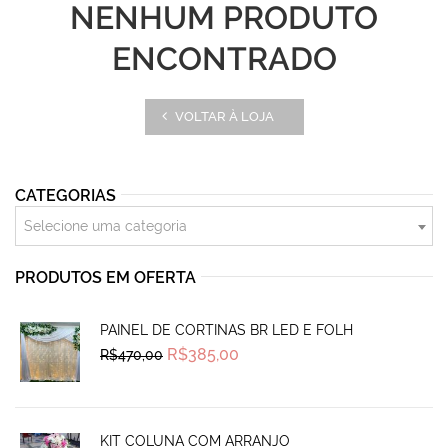
NENHUM PRODUTO
ENCONTRADO
VOLTAR À LOJA
CATEGORIAS
Selecione uma categoria
PRODUTOS EM OFERTA
PAINEL DE CORTINAS BR LED E FOLH
Original
Current
R$
385,00
R$
470,00
price
price
was:
is:
R$470,00.
R$385,00.
KIT COLUNA COM ARRANJO