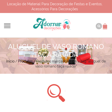
Locação de Material Para Decoração de Festas e Eventos,
Acessórios Para Decorações
ALUGUEL DE VASO ROMANO
TAÇA RAIADA
Início
/
Produtos
/
Produtos marcados com a tag “aluguel de
vaso romano taça raiada”