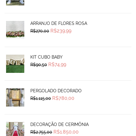
price
price
was:
is:
R$690,00.
R$585,00.
ARRANJO DE FLORES ROSA
Original
Current
R$
239,99
R$
270,00
price
price
was:
is:
R$270,00.
R$239,99.
KIT CUBO BABY
Original
Current
R$
74,99
R$
90,50
price
price
was:
is:
R$90,50.
R$74,99.
PERGOLADO DECORADO
Original
Current
R$
780,00
R$
1.115,00
price
price
was:
is:
R$1.115,00.
R$780,00.
DECORAÇÃO DE CERIMÔNIA
Original
Current
R$
1.850,00
R$
2.755,00
price
price