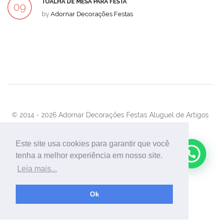
TOALHA DE MESA PARA FESTA
09
by
Adornar Decorações Festas
DEZ
© 2014 -
2026 Adornar Decorações Festas Aluguel de Artigos
Para Festas e Eventos
Desenvolvimento:
UnionForAgênciaWeb
Este site usa cookies para garantir que você
tenha a melhor experiência em nosso site.
Leia mais...
Ok