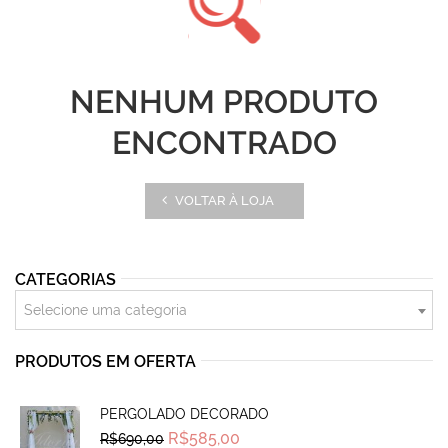
NENHUM PRODUTO
ENCONTRADO
VOLTAR À LOJA
CATEGORIAS
Selecione uma categoria
PRODUTOS EM OFERTA
PERGOLADO DECORADO
Original
Current
R$
585,00
R$
690,00