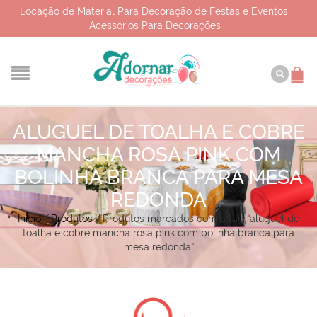
Locação de Material Para Decoração de Festas e Eventos,
Acessórios Para Decorações
ALUGUEL DE TOALHA E COBRE
MANCHA ROSA PINK COM
BOLINHA BRANCA PARA MESA
REDONDA
Início
/
Produtos
/
Produtos marcados com a tag “aluguel de
toalha e cobre mancha rosa pink com bolinha branca para
mesa redonda”