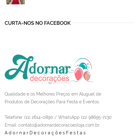
was:
is:
R$2.755,00.
R$1.850,00.
CURTA-NOS NO FACEBOOK
Qualidade e os Melhores Preços em Aluguel de
Produtos de Decorações Para Festa e Eventos.
Telefone: (11) 2614-0890 / WhatsApp (11) 98695-7230
Email
: contato@adornardecoracoesloja.com.br
AdornarDecoraçõesFestas