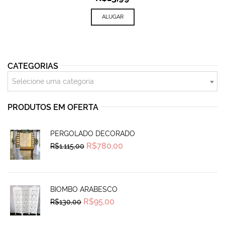
ALUGAR
CATEGORIAS
Selecione uma categoria
PRODUTOS EM OFERTA
PERGOLADO DECORADO
Original
Current
R$
780,00
R$
1.115,00
price
price
was:
is:
R$1.115,00.
R$780,00.
BIOMBO ARABESCO
Original
Current
R$
95,00
R$
130,00
price
price
was:
is:
R$130,00.
R$95,00.