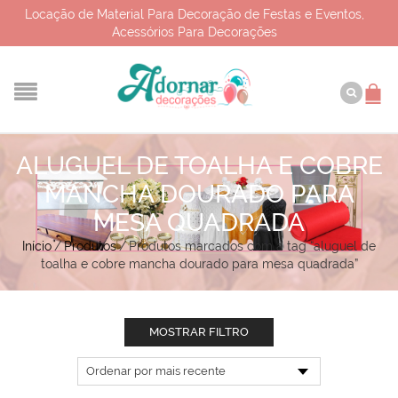
Locação de Material Para Decoração de Festas e Eventos,
Acessórios Para Decorações
ALUGUEL DE TOALHA E COBRE
MANCHA DOURADO PARA
MESA QUADRADA
Início
/
Produtos
/
Produtos marcados com a tag “aluguel de
toalha e cobre mancha dourado para mesa quadrada”
MOSTRAR FILTRO