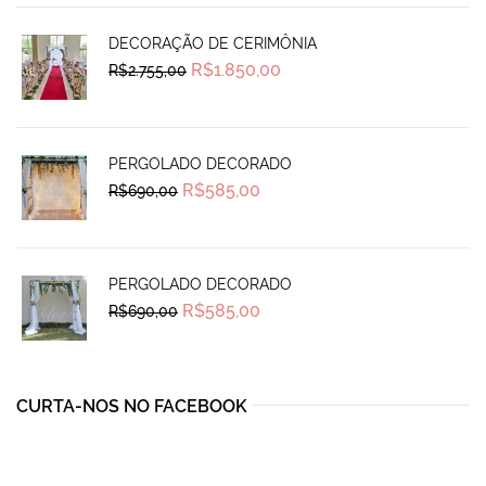
DECORAÇÃO DE CERIMÔNIA
Original
Current
R$
1.850,00
R$
2.755,00
price
price
was:
is:
R$2.755,00.
R$1.850,00.
PERGOLADO DECORADO
Original
Current
R$
585,00
R$
690,00
price
price
was:
is:
R$690,00.
R$585,00.
PERGOLADO DECORADO
Original
Current
R$
585,00
R$
690,00
price
price
was:
is:
R$690,00.
R$585,00.
CURTA-NOS NO FACEBOOK