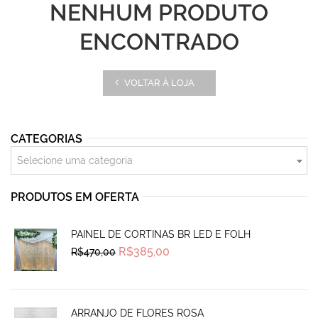
NENHUM PRODUTO
ENCONTRADO
VOLTAR À LOJA
CATEGORIAS
Selecione uma categoria
PRODUTOS EM OFERTA
PAINEL DE CORTINAS BR LED E FOLH
Original
Current
R$
385,00
R$
470,00
price
price
was:
is:
R$470,00.
R$385,00.
ARRANJO DE FLORES ROSA