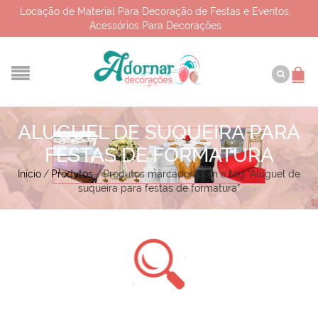
Locação de Material Para Decoração de Festas e Eventos,
Acessórios Para Decorações
ALUGUEL DE SUQUEIRA PARA
FESTAS DE FORMATURA
Início
/
Produtos
/
Produtos marcados com a tag “Aluguel de
suqueira para festas de formatura”