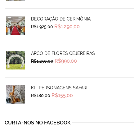
was:
is:
R$1.115,00.
R$780,00.
DECORAÇÃO DE CERIMÔNIA
Original
Current
R$
1.290,00
R$
1.925,00
price
price
was:
is:
R$1.925,00.
R$1.290,00.
ARCO DE FLORES CEJEREIRAS
Original
Current
R$
990,00
R$
1.250,00
price
price
was:
is:
R$1.250,00.
R$990,00.
KIT PERSONAGENS SAFARI
Original
Current
R$
155,00
R$
180,00
price
price
was:
is:
R$180,00.
R$155,00.
CURTA-NOS NO FACEBOOK