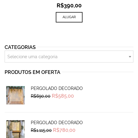
R$
390,00
ALUGAR
CATEGORIAS
Selecione uma categoria
PRODUTOS EM OFERTA
PERGOLADO DECORADO
Original
Current
R$
585,00
R$
690,00
price
price
was:
is:
R$690,00.
R$585,00.
PERGOLADO DECORADO
Original
Current
R$
780,00
R$
1.115,00
price
price