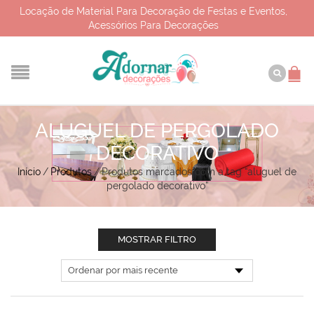
Locação de Material Para Decoração de Festas e Eventos,
Acessórios Para Decorações
ALUGUEL DE PERGOLADO
DECORATIVO
Início
/
Produtos
/
Produtos marcados com a tag “aluguel de
pergolado decorativo”
MOSTRAR FILTRO