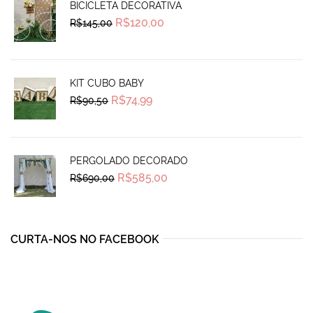
BICICLETA DECORATIVA
Original
Current
R$
120,00
R$
145,00
price
price
was:
is:
R$145,00.
R$120,00.
KIT CUBO BABY
Original
Current
R$
74,99
R$
90,50
price
price
was:
is:
R$90,50.
R$74,99.
PERGOLADO DECORADO
Original
Current
R$
585,00
R$
690,00
price
price
was:
is:
R$690,00.
R$585,00.
CURTA-NOS NO FACEBOOK