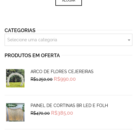
ALUGAR
CATEGORIAS
Selecione uma categoria
PRODUTOS EM OFERTA
ARCO DE FLORES CEJEREIRAS
Original
Current
R$
990,00
R$
1.250,00
price
price
was:
is:
R$1.250,00.
R$990,00.
PAINEL DE CORTINAS BR LED E FOLH
Original
Current
R$
385,00
R$
470,00
price
price
was:
is:
R$470,00.
R$385,00.