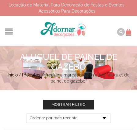
Locação de Material Para Decoração de Festas e Eventos,
Acessórios Para Decorações
ALUGUEL DE PAINEL DE
GAZEBO
Início
/
Produtos
/
Produtos marcados com a tag “aluguel de
painel de gazebo”
MOSTRAR FILTRO