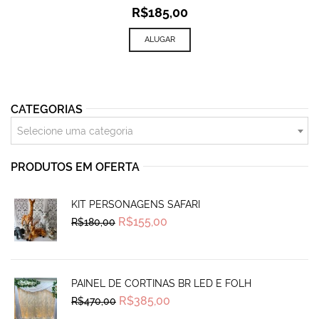
R$
185,00
ALUGAR
CATEGORIAS
Selecione uma categoria
PRODUTOS EM OFERTA
KIT PERSONAGENS SAFARI
Original
Current
R$
155,00
R$
180,00
price
price
was:
is:
R$180,00.
R$155,00.
PAINEL DE CORTINAS BR LED E FOLH
Original
Current
R$
385,00
R$
470,00
price
price