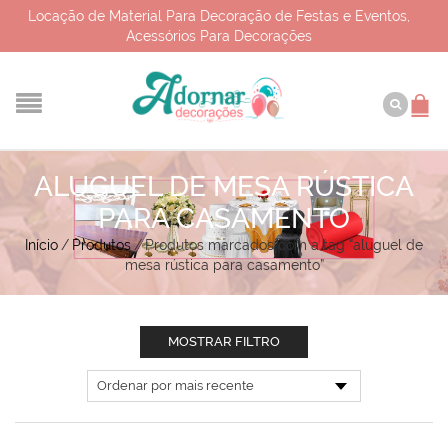
Locação de Material Para Decoração de Festas e Eventos,
Acessórios Para Decorações
ALUGUEL DE MESA RÚSTICA
PARA CASAMENTO
Início
/
Produtos
/
Produtos marcados com a tag “aluguel de
mesa rústica para casamento”
MOSTRAR FILTRO