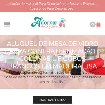
Locação de Material Para Decoração de Festas e Eventos,
Acessórios Para Decorações
ALUGUEL DE MESA DE VIDRO
PARA CONFRATERNIZAÇÃO
COLUNAS L E CUBOS
BRANCOS EM MADEIRA LISA
Início
/
Produtos
/
Produtos marcados com a tag “aluguel de
mesa de vidro para confraternização colunas l e cubos brancos
em madeira lisa”
MOSTRAR FILTRO