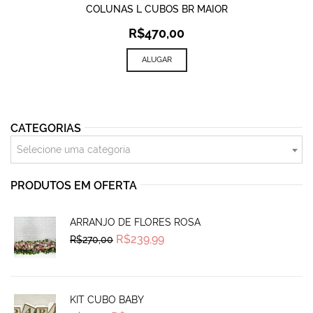
COLUNAS L CUBOS BR MAIOR
R$
470,00
ALUGAR
CATEGORIAS
Selecione uma categoria
PRODUTOS EM OFERTA
ARRANJO DE FLORES ROSA
Original
Current
R$
239,99
R$
270,00
price
price
was:
is:
R$270,00.
R$239,99.
KIT CUBO BABY