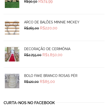
Original
Current
R$
74,99
R$
90,50
price
price
was:
is:
R$90,50.
R$74,99.
ARCO DE BALÕES MINNIE MICKEY
Original
Current
R$
220,00
R$
265,00
price
price
was:
is:
R$265,00.
R$220,00.
DECORAÇÃO DE CERIMÔNIA
Original
Current
R$
1.850,00
R$
2.755,00
price
price
was:
is:
R$2.755,00.
R$1.850,00.
BOLO FAKE BRANCO ROSAS PÉR
Original
Current
R$
85,00
R$
120,00
price
price
was:
is:
R$120,00.
R$85,00.
CURTA-NOS NO FACEBOOK