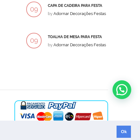
CAPA DE CADEIRA PARA FESTA
BOLO
09
09
by
Adornar Decorações Festas
by
Ad
DEZ
DEZ
TOALHA DE MESA PARA FESTA
BOLO
09
09
by
Adornar Decorações Festas
by
Ad
DEZ
DEZ
Ok