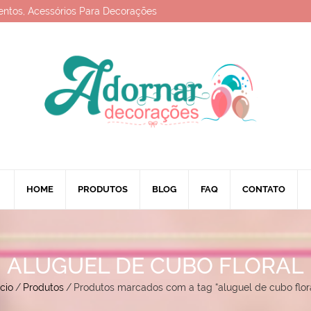
entos, Acessórios Para Decorações
HOME
PRODUTOS
BLOG
FAQ
CONTATO
ALUGUEL DE CUBO FLORAL
ício
/
Produtos
/
Produtos marcados com a tag “aluguel de cubo flor