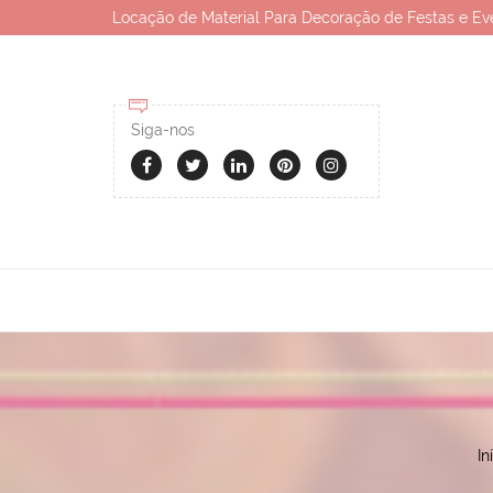
Locação de Material Para Decoração de Festas e Ev
Siga-nos
In