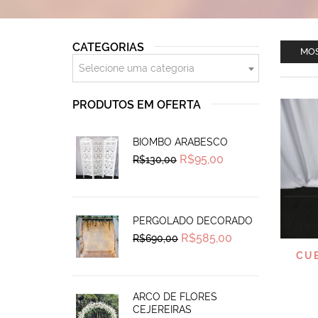
CATEGORIAS
MOS
Selecione uma categoria
PRODUTOS EM OFERTA
BIOMBO ARABESCO
Original
Current
R$
95,00
R$
130,00
price
price
was:
is:
R$130,00.
R$95,00.
PERGOLADO DECORADO
Original
Current
R$
585,00
R$
690,00
price
price
CU
was:
is:
R$690,00.
R$585,00.
ARCO DE FLORES
CEJEREIRAS