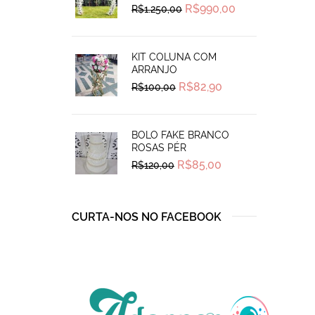
Original
Current
R$
990,00
R$
1.250,00
price
price
was:
is:
R$1.250,00.
R$990,00.
KIT COLUNA COM
ARRANJO
Original
Current
R$
82,90
R$
100,00
price
price
was:
is:
R$100,00.
R$82,90.
BOLO FAKE BRANCO
ROSAS PÉR
Original
Current
R$
85,00
R$
120,00
price
price
was:
is:
R$120,00.
R$85,00.
CURTA-NOS NO FACEBOOK