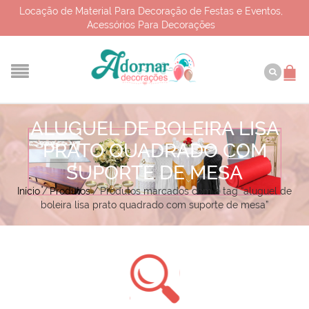
Locação de Material Para Decoração de Festas e Eventos,
Acessórios Para Decorações
ALUGUEL DE BOLEIRA LISA
PRATO QUADRADO COM
SUPORTE DE MESA
Início
/
Produtos
/
Produtos marcados com a tag “aluguel de
boleira lisa prato quadrado com suporte de mesa”