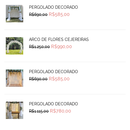
PERGOLADO DECORADO
Original
Current
R$
585,00
R$
690,00
price
price
was:
is:
R$690,00.
R$585,00.
ARCO DE FLORES CEJEREIRAS
Original
Current
R$
990,00
R$
1.250,00
price
price
was:
is:
R$1.250,00.
R$990,00.
PERGOLADO DECORADO
Original
Current
R$
585,00
R$
690,00
price
price
was:
is:
R$690,00.
R$585,00.
PERGOLADO DECORADO
Original
Current
R$
780,00
R$
1.115,00
price
price
was:
is:
R$1.115,00.
R$780,00.