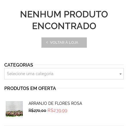
NENHUM PRODUTO
ENCONTRADO
VOLTAR À LOJA
CATEGORIAS
Selecione uma categoria
PRODUTOS EM OFERTA
ARRANJO DE FLORES ROSA
Original
Current
R$
239,99
R$
270,00
price
price
was:
is:
R$270,00.
R$239,99.