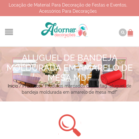
Locação de Material Para Decoração de Festas e Eventos,
Acessórios Para Decorações
ALUGUEL DE BANDEJA
MOLDURADA EM AMARELO DE
MESA MDF
Início
/
Produtos
/
Produtos marcados com a tag “aluguel de
bandeja moldurada em amarelo de mesa mdf”