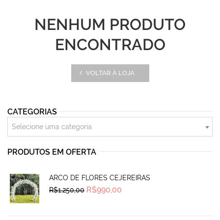
NENHUM PRODUTO
ENCONTRADO
VOLTAR À LOJA
CATEGORIAS
Selecione uma categoria
PRODUTOS EM OFERTA
ARCO DE FLORES CEJEREIRAS
Original
Current
R$
990,00
R$
1.250,00
price
price
was:
is:
R$1.250,00.
R$990,00.