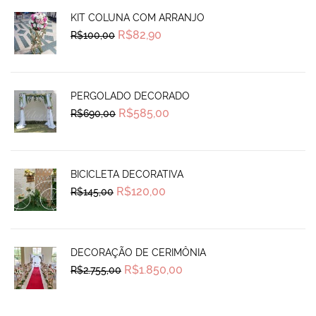
KIT COLUNA COM ARRANJO
Original
Current
R$
82,90
R$
100,00
price
price
was:
is:
R$100,00.
R$82,90.
PERGOLADO DECORADO
Original
Current
R$
585,00
R$
690,00
price
price
was:
is:
R$690,00.
R$585,00.
BICICLETA DECORATIVA
Original
Current
R$
120,00
R$
145,00
price
price
was:
is:
R$145,00.
R$120,00.
DECORAÇÃO DE CERIMÔNIA
Original
Current
R$
1.850,00
R$
2.755,00
price
price
was:
is:
R$2.755,00.
R$1.850,00.