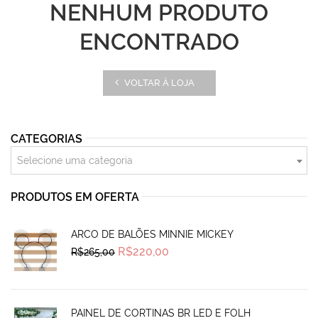
NENHUM PRODUTO
ENCONTRADO
VOLTAR À LOJA
CATEGORIAS
Selecione uma categoria
PRODUTOS EM OFERTA
ARCO DE BALÕES MINNIE MICKEY
Original
Current
R$
220,00
R$
265,00
price
price
was:
is:
R$265,00.
R$220,00.
PAINEL DE CORTINAS BR LED E FOLH