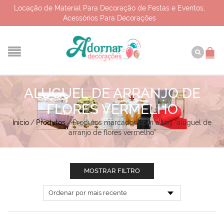
Locação de Material Para Decoração de Festas e Eventos,
Acessórios Para Decorações
ALUGUEL DE ARRANJO DE
FLORES VERMELHO
Início
/
Produtos
/
Produtos marcados com a tag “aluguel de
arranjo de flores vermelho”
MOSTRAR FILTRO