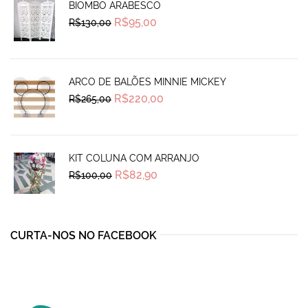
BIOMBO ARABESCO
Original
Current
R$
95,00
R$
130,00
price
price
was:
is:
R$130,00.
R$95,00.
ARCO DE BALÕES MINNIE MICKEY
Original
Current
R$
220,00
R$
265,00
price
price
was:
is:
R$265,00.
R$220,00.
KIT COLUNA COM ARRANJO
Original
Current
R$
82,90
R$
100,00
price
price
was:
is:
R$100,00.
R$82,90.
CURTA-NOS NO FACEBOOK