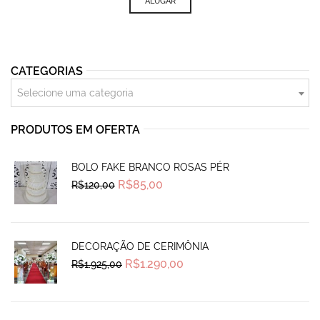
ALUGAR
CATEGORIAS
Selecione uma categoria
PRODUTOS EM OFERTA
BOLO FAKE BRANCO ROSAS PÉR
Original
Current
R$
85,00
R$
120,00
price
price
was:
is:
R$120,00.
R$85,00.
DECORAÇÃO DE CERIMÔNIA
Original
Current
R$
1.290,00
R$
1.925,00
price
price
was:
is:
R$1.925,00.
R$1.290,00.