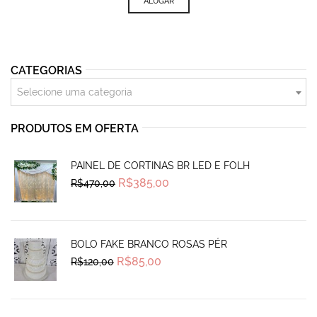
ALUGAR
CATEGORIAS
Selecione uma categoria
PRODUTOS EM OFERTA
PAINEL DE CORTINAS BR LED E FOLH
Original
Current
R$
385,00
R$
470,00
price
price
was:
is:
R$470,00.
R$385,00.
BOLO FAKE BRANCO ROSAS PÉR
Original
Current
R$
85,00
R$
120,00
price
price
was:
is:
R$120,00.
R$85,00.