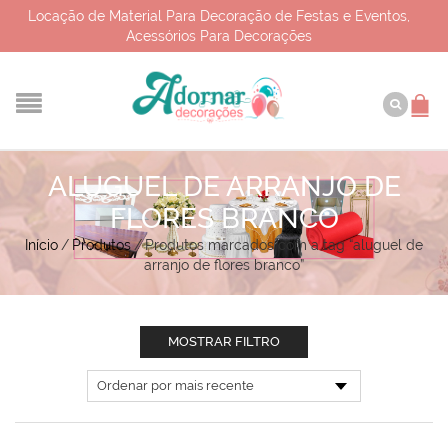
Locação de Material Para Decoração de Festas e Eventos,
Acessórios Para Decorações
ALUGUEL DE ARRANJO DE
FLORES BRANCO
Início
/
Produtos
/
Produtos marcados com a tag “aluguel de
arranjo de flores branco”
MOSTRAR FILTRO