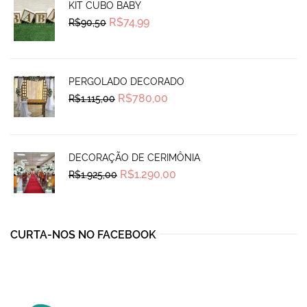
KIT CUBO BABY
Original
Current
R$
74,99
R$
90,50
price
price
was:
is:
R$90,50.
R$74,99.
PERGOLADO DECORADO
Original
Current
R$
780,00
R$
1.115,00
price
price
was:
is:
R$1.115,00.
R$780,00.
DECORAÇÃO DE CERIMÔNIA
Original
Current
R$
1.290,00
R$
1.925,00
price
price
was:
is:
R$1.925,00.
R$1.290,00.
CURTA-NOS NO FACEBOOK