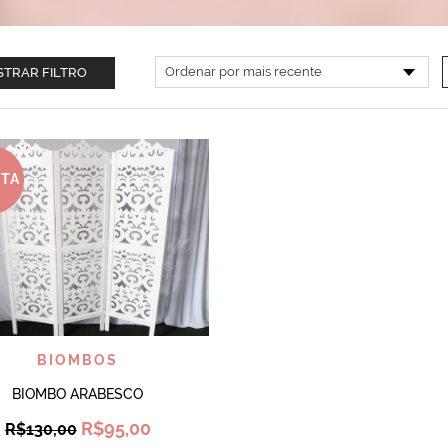
TRAR FILTRO
RTA
VISUALIZAR
BIOMBOS
BIOMBO ARABESCO
Original
Current
R$
95,00
R$
130,00
price
price