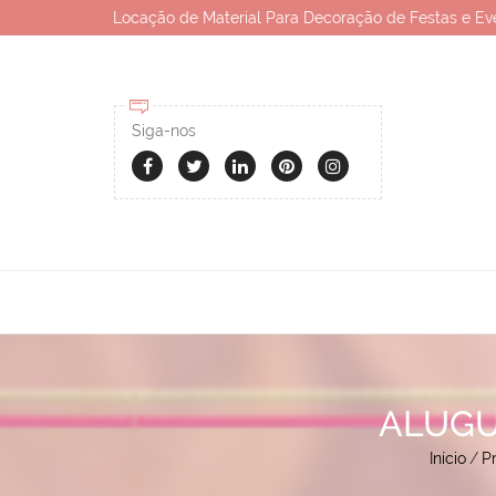
Locação de Material Para Decoração de Festas e Ev
Siga-nos
ALUGU
Início
/
P