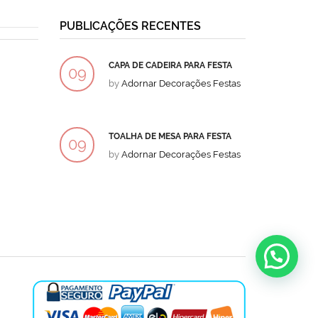
PUBLICAÇÕES RECENTES
CAPA DE CADEIRA PARA FESTA
BOLO
09
09
by
Adornar Decorações Festas
by
Ad
DEZ
DEZ
TOALHA DE MESA PARA FESTA
BOLO
09
09
by
Adornar Decorações Festas
by
Ad
DEZ
DEZ