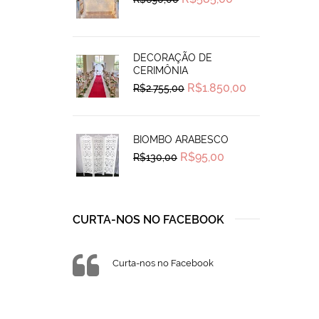
price
price
was:
is:
R$690,00.
R$585,00.
DECORAÇÃO DE
CERIMÔNIA
Original
Current
R$
1.850,00
R$
2.755,00
price
price
was:
is:
R$2.755,00.
R$1.850,00.
BIOMBO ARABESCO
Original
Current
R$
95,00
R$
130,00
price
price
was:
is:
R$130,00.
R$95,00.
CURTA-NOS NO FACEBOOK
Curta-nos no Facebook