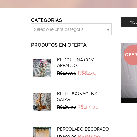
CATEGORIAS
MOS
Selecione uma categoria
PRODUTOS EM OFERTA
OFE
KIT COLUNA COM
ARRANJO
Original
Current
R$
82,90
R$
100,00
price
price
was:
is:
R$100,00.
R$82,90.
KIT PERSONAGENS
SAFARI
Original
Current
R$
155,00
R$
180,00
price
price
was:
is:
R$180,00.
R$155,00.
PERGOLADO DECORADO
Original
Current
R$
585,00
R$
690,00