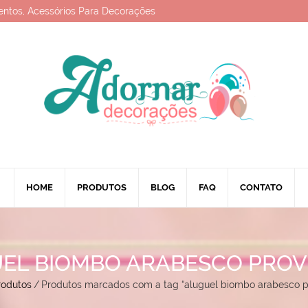
entos, Acessórios Para Decorações
HOME
PRODUTOS
BLOG
FAQ
CONTATO
EL BIOMBO ARABESCO PRO
rodutos
/
Produtos marcados com a tag “aluguel biombo arabesco p