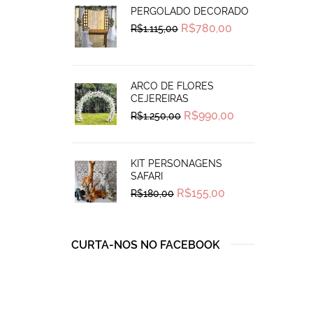
PERGOLADO DECORADO
Original
Current
R$
780,00
R$
1.115,00
price
price
was:
is:
R$1.115,00.
R$780,00.
ARCO DE FLORES
CEJEREIRAS
Original
Current
R$
990,00
R$
1.250,00
price
price
was:
is:
R$1.250,00.
R$990,00.
KIT PERSONAGENS
SAFARI
Original
Current
R$
155,00
R$
180,00
price
price
was:
is:
R$180,00.
R$155,00.
CURTA-NOS NO FACEBOOK