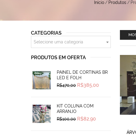
Início
/
Produtos
/
Pr
CATEGORIAS
MOS
Selecione uma categoria
PRODUTOS EM OFERTA
PAINEL DE CORTINAS BR
LED E FOLH
Original
Current
R$
385,00
R$
470,00
price
price
was:
is:
R$470,00.
R$385,00.
KIT COLUNA COM
ARRANJO
Original
Current
R$
82,90
R$
100,00
price
price
was:
is:
R$100,00.
R$82,90.
ÁRV