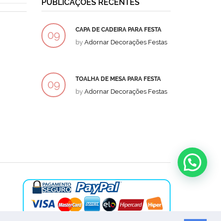
PUBLICAÇÕES RECENTES
CAPA DE CADEIRA PARA FESTA
BOLO
09
09
by
Adornar Decorações Festas
by
Ad
DEZ
DEZ
TOALHA DE MESA PARA FESTA
BOLO
09
09
by
Adornar Decorações Festas
by
Ad
DEZ
DEZ