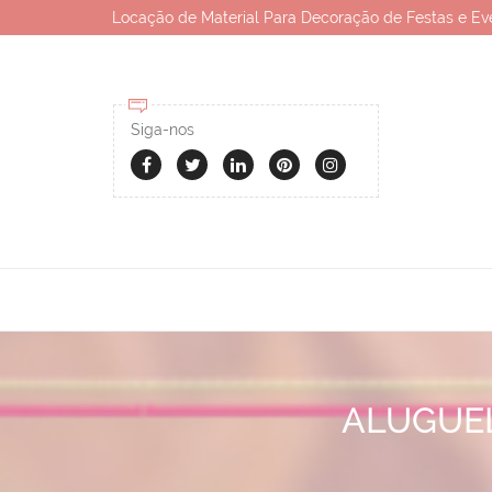
Locação de Material Para Decoração de Festas e Ev
Siga-nos
ALUGUEL