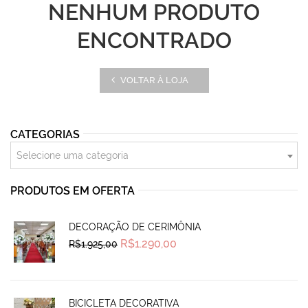
NENHUM PRODUTO
ENCONTRADO
VOLTAR À LOJA
CATEGORIAS
Selecione uma categoria
PRODUTOS EM OFERTA
DECORAÇÃO DE CERIMÔNIA
Original
Current
R$
1.290,00
R$
1.925,00
price
price
was:
is:
R$1.925,00.
R$1.290,00.
BICICLETA DECORATIVA