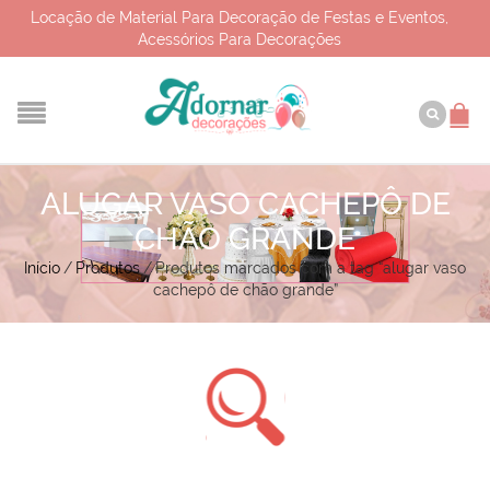
Locação de Material Para Decoração de Festas e Eventos,
Acessórios Para Decorações
ALUGAR VASO CACHEPÔ DE
CHÃO GRANDE
Início
/
Produtos
/
Produtos marcados com a tag “alugar vaso
cachepô de chão grande”