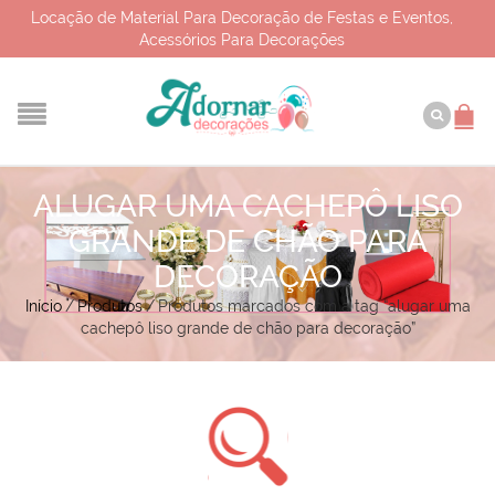
Locação de Material Para Decoração de Festas e Eventos,
Acessórios Para Decorações
ALUGAR UMA CACHEPÔ LISO
GRANDE DE CHÃO PARA
DECORAÇÃO
Início
/
Produtos
/
Produtos marcados com a tag “alugar uma
cachepô liso grande de chão para decoração”