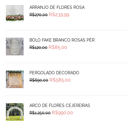
ARRANJO DE FLORES ROSA
Original
Current
R$
239,99
R$
270,00
price
price
was:
is:
R$270,00.
R$239,99.
BOLO FAKE BRANCO ROSAS PÉR
Original
Current
R$
85,00
R$
120,00
price
price
was:
is:
R$120,00.
R$85,00.
PERGOLADO DECORADO
Original
Current
R$
585,00
R$
690,00
price
price
was:
is:
R$690,00.
R$585,00.
ARCO DE FLORES CEJEREIRAS
Original
Current
R$
990,00
R$
1.250,00
price
price
was:
is:
R$1.250,00.
R$990,00.