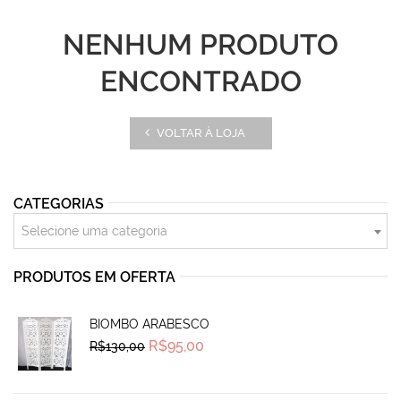
NENHUM PRODUTO
ENCONTRADO
VOLTAR À LOJA
CATEGORIAS
Selecione uma categoria
PRODUTOS EM OFERTA
BIOMBO ARABESCO
Original
Current
R$
95,00
R$
130,00
price
price
was:
is:
R$130,00.
R$95,00.