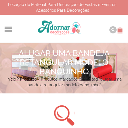
Locação de Material Para Decoração de Festas e Eventos,
Acessórios Para Decorações
ALUGAR UMA BANDEJA
RETANGULAR MODELO
BANQUINHO
Início
/
Produtos
/
Produtos marcados com a tag “alugar uma
bandeja retangular modelo banquinho”