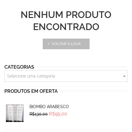
NENHUM PRODUTO
ENCONTRADO
VOLTAR À LOJA
CATEGORIAS
Selecione uma categoria
PRODUTOS EM OFERTA
BIOMBO ARABESCO
Original
Current
R$
95,00
R$
130,00
price
price
was:
is:
R$130,00.
R$95,00.