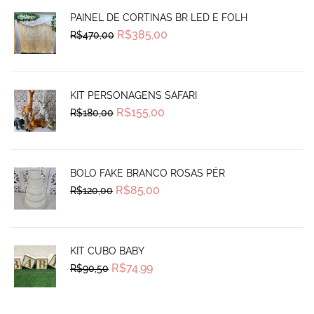
PAINEL DE CORTINAS BR LED E FOLH
Original
Current
R$
385,00
R$
470,00
price
price
was:
is:
R$470,00.
R$385,00.
KIT PERSONAGENS SAFARI
Original
Current
R$
155,00
R$
180,00
price
price
was:
is:
R$180,00.
R$155,00.
BOLO FAKE BRANCO ROSAS PÉR
Original
Current
R$
85,00
R$
120,00
price
price
was:
is:
R$120,00.
R$85,00.
KIT CUBO BABY
Original
Current
R$
74,99
R$
90,50
price
price
was:
is:
R$90,50.
R$74,99.