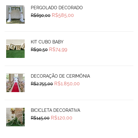
PERGOLADO DECORADO
Original
Current
R$
585,00
R$
690,00
price
price
was:
is:
R$690,00.
R$585,00.
KIT CUBO BABY
Original
Current
R$
74,99
R$
90,50
price
price
was:
is:
R$90,50.
R$74,99.
DECORAÇÃO DE CERIMÔNIA
Original
Current
R$
1.850,00
R$
2.755,00
price
price
was:
is:
R$2.755,00.
R$1.850,00.
BICICLETA DECORATIVA
Original
Current
R$
120,00
R$
145,00
price
price
was:
is:
R$145,00.
R$120,00.