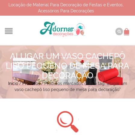
Locação de Material Para Decoração de Festas e Eventos,
Acessórios Para Decorações
ALUGAR UM VASO CACHEPÔ
LISO PEQUENO DE MESA PARA
DECORAÇÃO
Início
/
Produtos
/
Produtos marcados com a tag “alugar um
vaso cachepô liso pequeno de mesa para decoração”