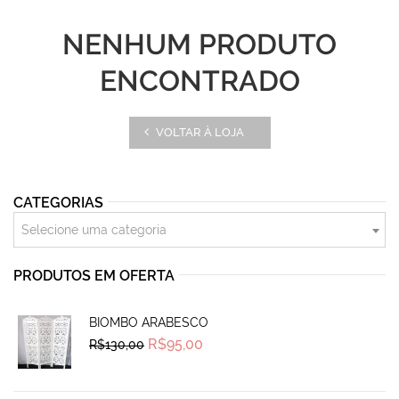
NENHUM PRODUTO
ENCONTRADO
VOLTAR À LOJA
CATEGORIAS
Selecione uma categoria
PRODUTOS EM OFERTA
BIOMBO ARABESCO
Original
Current
R$
95,00
R$
130,00
price
price
was:
is:
R$130,00.
R$95,00.