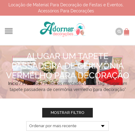
Locação de Material Para Decoração de Festas e Eventos,
Acessórios Para Decorações
ALUGAR UM TAPETE
PASSADEIRA DE CERIMÔNIA
VERMELHO PARA DECORAÇÃO
Início
/
Produtos
/
Produtos marcados com a tag “alugar um
tapete passadeira de cerimônia vermelho para decoração”
MOSTRAR FILTRO