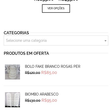
VER OPÇÕES
CATEGORIAS
Selecione uma categoria
PRODUTOS EM OFERTA
BOLO FAKE BRANCO ROSAS PÉR
Original
Current
R$
85,00
R$
120,00
price
price
was:
is:
R$120,00.
R$85,00.
BIOMBO ARABESCO
Original
Current
R$
95,00
R$
130,00
price
price
was:
is:
R$130,00.
R$95,00.