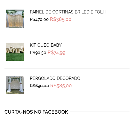
PAINEL DE CORTINAS BR LED E FOLH
Original
Current
R$
385,00
R$
470,00
price
price
was:
is:
R$470,00.
R$385,00.
KIT CUBO BABY
Original
Current
R$
74,99
R$
90,50
price
price
was:
is:
R$90,50.
R$74,99.
PERGOLADO DECORADO
Original
Current
R$
585,00
R$
690,00
price
price
was:
is:
R$690,00.
R$585,00.
CURTA-NOS NO FACEBOOK