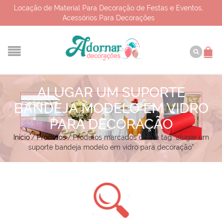
Locação de Material Para Decoração de Festas e Eventos,
Acessórios Para Decorações
ALUGAR UM SUPORTE
BANDEJA MODELO EM VIDRO
PARA DECORAÇÃO
Início
/
Produtos
/
Produtos marcados com a tag “alugar um
suporte bandeja modelo em vidro para decoração”