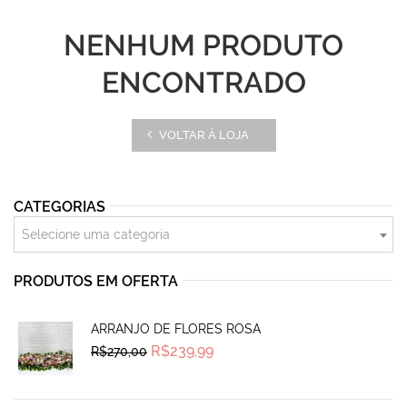
NENHUM PRODUTO
ENCONTRADO
VOLTAR À LOJA
CATEGORIAS
Selecione uma categoria
PRODUTOS EM OFERTA
ARRANJO DE FLORES ROSA
Original
Current
R$
239,99
R$
270,00
price
price
was:
is:
R$270,00.
R$239,99.