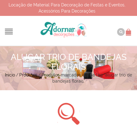
Locação de Material Para Decoração de Festas e Eventos,
Acessórios Para Decorações
ALUGAR TRIO DE BANDEJAS
FLORAIS
Início
/
Produtos
/
Produtos marcados com a tag “alugar trio de
bandejas florais”