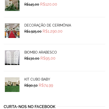
Original
Current
R$
120,00
R$
145,00
price
price
was:
is:
R$145,00.
R$120,00.
DECORAÇÃO DE CERIMÔNIA
Original
Current
R$
1.290,00
R$
1.925,00
price
price
was:
is:
R$1.925,00.
R$1.290,00.
BIOMBO ARABESCO
Original
Current
R$
95,00
R$
130,00
price
price
was:
is:
R$130,00.
R$95,00.
KIT CUBO BABY
Original
Current
R$
74,99
R$
90,50
price
price
was:
is:
R$90,50.
R$74,99.
CURTA-NOS NO FACEBOOK