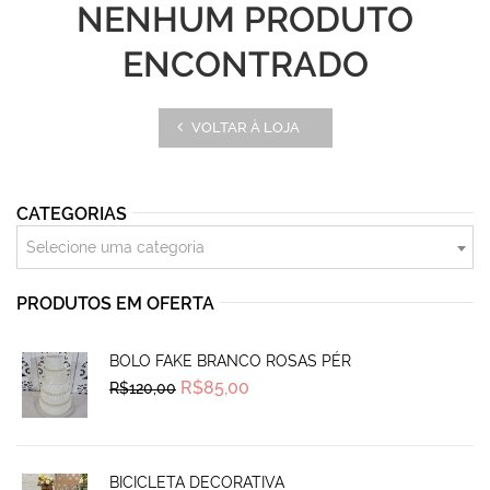
NENHUM PRODUTO
ENCONTRADO
VOLTAR À LOJA
CATEGORIAS
Selecione uma categoria
PRODUTOS EM OFERTA
BOLO FAKE BRANCO ROSAS PÉR
Original
Current
R$
85,00
R$
120,00
price
price
was:
is:
R$120,00.
R$85,00.
BICICLETA DECORATIVA