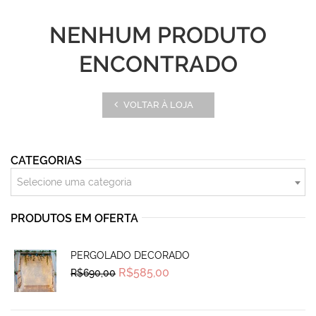
NENHUM PRODUTO
ENCONTRADO
VOLTAR À LOJA
CATEGORIAS
Selecione uma categoria
PRODUTOS EM OFERTA
PERGOLADO DECORADO
Original
Current
R$
585,00
R$
690,00
price
price
was:
is:
R$690,00.
R$585,00.