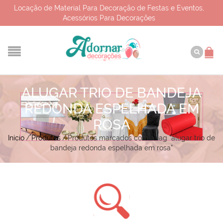
Locação de Material Para Decoração de Festas e Eventos,
Acessórios Para Decorações
ALUGAR TRIO DE BANDEJA
REDONDA ESPELHADA EM
ROSA
Início
/
Produtos
/
Produtos marcados com a tag “alugar trio de
bandeja redonda espelhada em rosa”