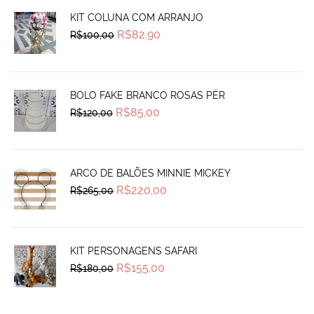
KIT COLUNA COM ARRANJO
Original
Current
R$
82,90
R$
100,00
price
price
was:
is:
R$100,00.
R$82,90.
BOLO FAKE BRANCO ROSAS PÉR
Original
Current
R$
85,00
R$
120,00
price
price
was:
is:
R$120,00.
R$85,00.
ARCO DE BALÕES MINNIE MICKEY
Original
Current
R$
220,00
R$
265,00
price
price
was:
is:
R$265,00.
R$220,00.
KIT PERSONAGENS SAFARI
Original
Current
R$
155,00
R$
180,00
price
price
was:
is:
R$180,00.
R$155,00.