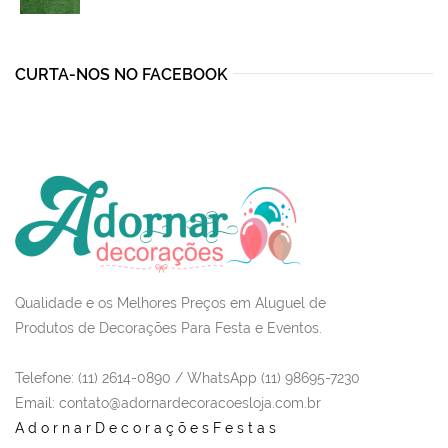
was:
is:
R$90,50.
R$74,99.
CURTA-NOS NO FACEBOOK
Qualidade e os Melhores Preços em Aluguel de
Produtos de Decorações Para Festa e Eventos.
Telefone: (11) 2614-0890 / WhatsApp (11) 98695-7230
Email
: contato@adornardecoracoesloja.com.br
AdornarDecoraçõesFestas