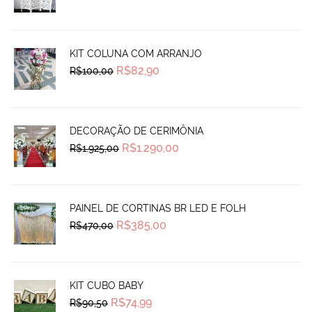
price
price
was:
is:
R$130,00.
R$95,00.
KIT COLUNA COM ARRANJO
Original
Current
R$
82,90
R$
100,00
price
price
was:
is:
R$100,00.
R$82,90.
DECORAÇÃO DE CERIMÔNIA
Original
Current
R$
1.290,00
R$
1.925,00
price
price
was:
is:
R$1.925,00.
R$1.290,00.
PAINEL DE CORTINAS BR LED E FOLH
Original
Current
R$
385,00
R$
470,00
price
price
was:
is:
R$470,00.
R$385,00.
KIT CUBO BABY
Original
Current
R$
74,99
R$
90,50
price
price