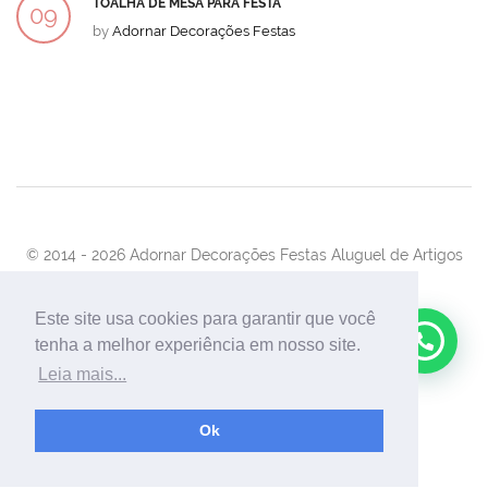
TOALHA DE MESA PARA FESTA
09
by
Adornar Decorações Festas
DEZ
© 2014 -
2026 Adornar Decorações Festas Aluguel de Artigos
Para Festas e Eventos
Desenvolvimento:
UnionForAgênciaWeb
Este site usa cookies para garantir que você
tenha a melhor experiência em nosso site.
Leia mais...
Ok