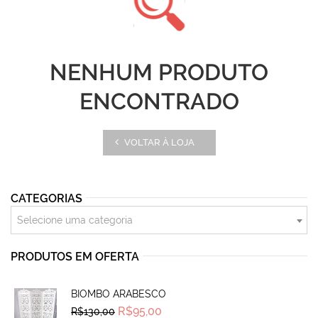
NENHUM PRODUTO
ENCONTRADO
VOLTAR À LOJA
CATEGORIAS
Selecione uma categoria
PRODUTOS EM OFERTA
BIOMBO ARABESCO
Original
Current
R$
95,00
R$
130,00