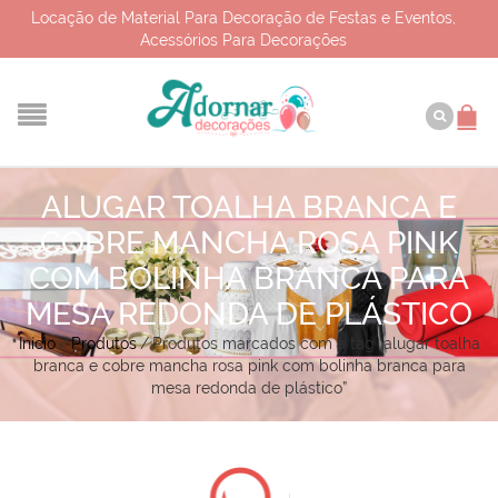
Locação de Material Para Decoração de Festas e Eventos,
Acessórios Para Decorações
ALUGAR TOALHA BRANCA E
COBRE MANCHA ROSA PINK
COM BOLINHA BRANCA PARA
MESA REDONDA DE PLÁSTICO
Início
/
Produtos
/
Produtos marcados com a tag “alugar toalha
branca e cobre mancha rosa pink com bolinha branca para
mesa redonda de plástico”