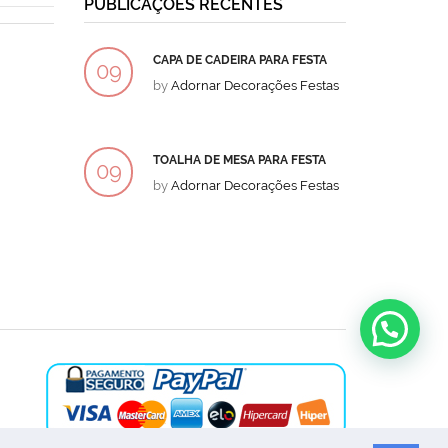
PUBLICAÇÕES RECENTES
CAPA DE CADEIRA PARA FESTA
BOLO
09
09
by
Adornar Decorações Festas
by
Ad
DEZ
DEZ
TOALHA DE MESA PARA FESTA
BOLO
09
09
by
Adornar Decorações Festas
by
Ad
DEZ
DEZ