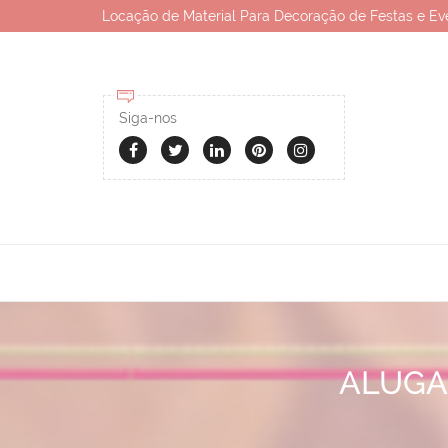
Locação de Material Para Decoração de Festas e Ev
Siga-nos
ALUGA