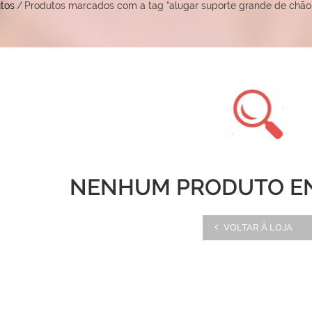
tos
/
Produtos marcados com a tag “alugar suporte grande de chão
NENHUM PRODUTO E
VOLTAR À LOJA