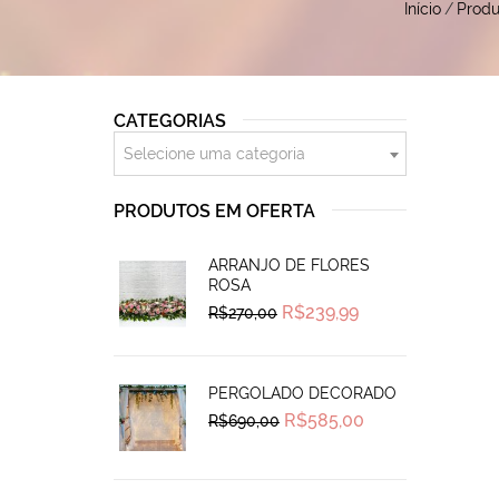
Início
/
Produ
CATEGORIAS
Selecione uma categoria
PRODUTOS EM OFERTA
ARRANJO DE FLORES
ROSA
Original
Current
R$
239,99
R$
270,00
price
price
was:
is:
R$270,00.
R$239,99.
PERGOLADO DECORADO
Original
Current
R$
585,00
R$
690,00
price
price
was:
is:
R$690,00.
R$585,00.