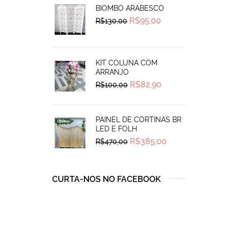
BIOMBO ARABESCO
Original
Current
R$
95,00
R$
130,00
price
price
was:
is:
R$130,00.
R$95,00.
KIT COLUNA COM
ARRANJO
Original
Current
R$
82,90
R$
100,00
price
price
was:
is:
R$100,00.
R$82,90.
PAINEL DE CORTINAS BR
LED E FOLH
Original
Current
R$
385,00
R$
470,00
price
price
was:
is:
R$470,00.
R$385,00.
CURTA-NOS NO FACEBOOK