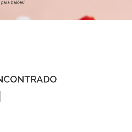
 para balões”
NCONTRADO