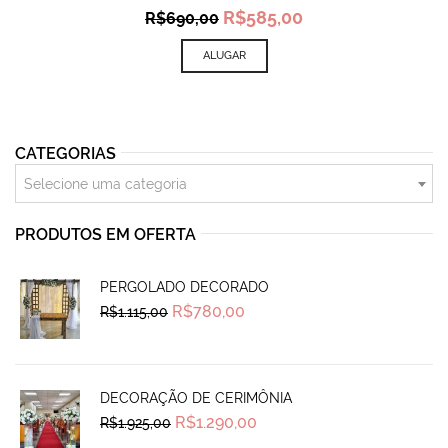
Original
Current
R$
585,00
R$
690,00
price
price
was:
is:
ALUGAR
R$690,00.
R$585,00.
CATEGORIAS
Selecione uma categoria
PRODUTOS EM OFERTA
PERGOLADO DECORADO
Original
Current
R$
780,00
R$
1.115,00
price
price
was:
is:
R$1.115,00.
R$780,00.
DECORAÇÃO DE CERIMÔNIA
Original
Current
R$
1.290,00
R$
1.925,00
price
price