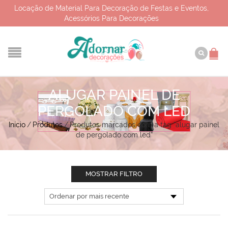
Locação de Material Para Decoração de Festas e Eventos,
Acessórios Para Decorações
ALUGAR PAINEL DE
PERGOLADO COM LED
Início
/
Produtos
/
Produtos marcados com a tag “alugar painel
de pergolado com led”
MOSTRAR FILTRO