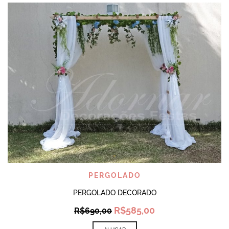
PERGOLADO
PERGOLADO DECORADO
Original
Current
R$
585,00
R$
690,00
price
price