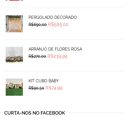
was:
is:
R$1.925,00.
R$1.290,00.
PERGOLADO DECORADO
Original
Current
R$
585,00
R$
690,00
price
price
was:
is:
R$690,00.
R$585,00.
ARRANJO DE FLORES ROSA
Original
Current
R$
239,99
R$
270,00
price
price
was:
is:
R$270,00.
R$239,99.
KIT CUBO BABY
Original
Current
R$
74,99
R$
90,50
price
price
was:
is:
R$90,50.
R$74,99.
CURTA-NOS NO FACEBOOK