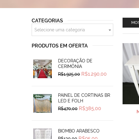
CATEGORIAS
MOS
Selecione uma categoria
PRODUTOS EM OFERTA
DECORAÇÃO DE
CERIMÔNIA
Original
Current
R$
1.290,00
R$
1.925,00
price
price
was:
is:
R$1.925,00.
R$1.290,00.
PAINEL DE CORTINAS BR
LED E FOLH
Original
Current
R$
385,00
R$
470,00
price
price
was:
is:
R$470,00.
R$385,00.
BIOMBO ARABESCO
Original
Current
R$
95,00
R$
130,00