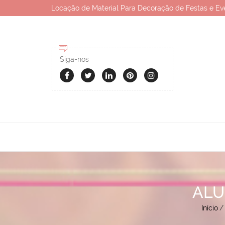
Locação de Material Para Decoração de Festas e Ev
Siga-nos
ALU
Início
/