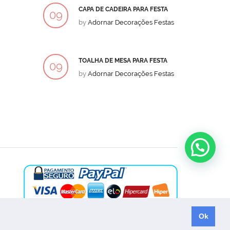
CAPA DE CADEIRA PARA FESTA
BOLO
09
09
by
Adornar Decorações Festas
by
Ad
DEZ
DEZ
TOALHA DE MESA PARA FESTA
BOLO
09
09
by
Adornar Decorações Festas
by
Ad
DEZ
DEZ
Ok