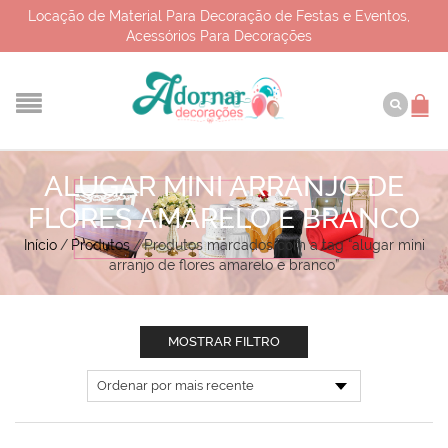
Locação de Material Para Decoração de Festas e Eventos,
Acessórios Para Decorações
ALUGAR MINI ARRANJO DE
FLORES AMARELO E BRANCO
Início
/
Produtos
/
Produtos marcados com a tag “alugar mini
arranjo de flores amarelo e branco”
MOSTRAR FILTRO