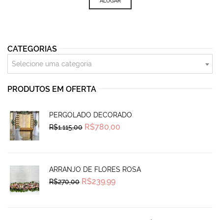
ALUGAR
CATEGORIAS
Selecione uma categoria
PRODUTOS EM OFERTA
PERGOLADO DECORADO
Original
Current
R$
780,00
R$
1.115,00
price
price
was:
is:
R$1.115,00.
R$780,00.
ARRANJO DE FLORES ROSA
Original
Current
R$
239,99
R$
270,00
price
price
was:
is:
R$270,00.
R$239,99.