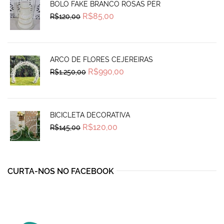
BOLO FAKE BRANCO ROSAS PÉR
Original
Current
R$
85,00
R$
120,00
price
price
was:
is:
R$120,00.
R$85,00.
ARCO DE FLORES CEJEREIRAS
Original
Current
R$
990,00
R$
1.250,00
price
price
was:
is:
R$1.250,00.
R$990,00.
BICICLETA DECORATIVA
Original
Current
R$
120,00
R$
145,00
price
price
was:
is:
R$145,00.
R$120,00.
CURTA-NOS NO FACEBOOK