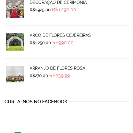
DECORAÇÃO DE CERIMÔNIA
Original
Current
R$
1.290,00
R$
1.925,00
price
price
was:
is:
R$1.925,00.
R$1.290,00.
ARCO DE FLORES CEJEREIRAS
Original
Current
R$
990,00
R$
1.250,00
price
price
was:
is:
R$1.250,00.
R$990,00.
ARRANJO DE FLORES ROSA
Original
Current
R$
239,99
R$
270,00
price
price
was:
is:
R$270,00.
R$239,99.
CURTA-NOS NO FACEBOOK