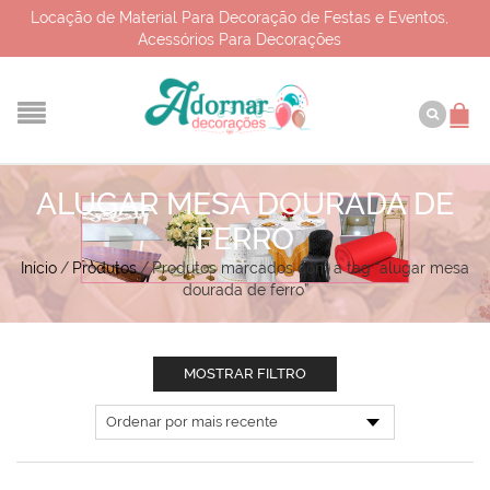
Locação de Material Para Decoração de Festas e Eventos,
Acessórios Para Decorações
ALUGAR MESA DOURADA DE
FERRO
Início
/
Produtos
/
Produtos marcados com a tag “alugar mesa
dourada de ferro”
MOSTRAR FILTRO