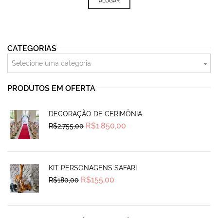
ALUGAR
CATEGORIAS
Selecione uma categoria
PRODUTOS EM OFERTA
DECORAÇÃO DE CERIMÔNIA
Original
Current
R$
1.850,00
R$
2.755,00
price
price
was:
is:
R$2.755,00.
R$1.850,00.
KIT PERSONAGENS SAFARI
Original
Current
R$
155,00
R$
180,00
price
price
was:
is:
R$180,00.
R$155,00.