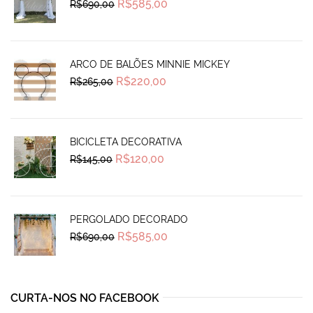
Original
Current
R$
585,00
R$
690,00
price
price
was:
is:
R$690,00.
R$585,00.
ARCO DE BALÕES MINNIE MICKEY
Original
Current
R$
220,00
R$
265,00
price
price
was:
is:
R$265,00.
R$220,00.
BICICLETA DECORATIVA
Original
Current
R$
120,00
R$
145,00
price
price
was:
is:
R$145,00.
R$120,00.
PERGOLADO DECORADO
Original
Current
R$
585,00
R$
690,00
price
price
was:
is:
R$690,00.
R$585,00.
CURTA-NOS NO FACEBOOK