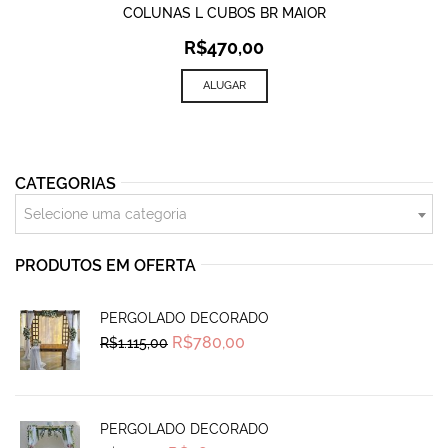
COLUNAS L CUBOS BR MAIOR
R$
470,00
ALUGAR
CATEGORIAS
Selecione uma categoria
PRODUTOS EM OFERTA
PERGOLADO DECORADO
Original
Current
R$
780,00
R$
1.115,00
price
price
was:
is:
R$1.115,00.
R$780,00.
PERGOLADO DECORADO