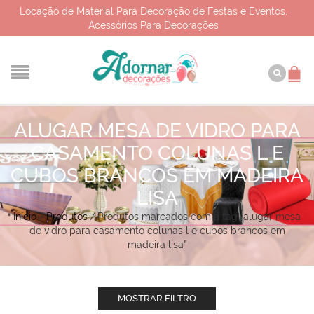
Locação de Material Para Decoração de Festas e Eventos,
Acessórios Para Decorações
ALUGAR MESA DE VIDRO PARA
CASAMENTO COLUNAS L E
CUBOS BRANCOS EM MADEIRA
LISA
Início
/
Produtos
/
Produtos marcados com a tag “alugar mesa
de vidro para casamento colunas l e cubos brancos em
madeira lisa”
MOSTRAR FILTRO