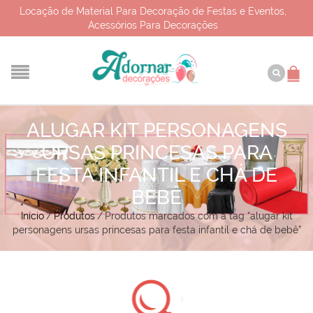
Locação de Material Para Decoração de Festas e Eventos,
Acessórios Para Decorações
ALUGAR KIT PERSONAGENS
URSAS PRINCESAS PARA
FESTA INFANTIL E CHÁ DE
BEBÊ
Início
/
Produtos
/
Produtos marcados com a tag “alugar kit
personagens ursas princesas para festa infantil e chá de bebê”