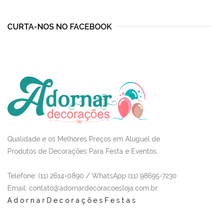
R$690,00.
R$585,00.
CURTA-NOS NO FACEBOOK
Qualidade e os Melhores Preços em Aluguel de
Produtos de Decorações Para Festa e Eventos.
Telefone: (11) 2614-0890 / WhatsApp (11) 98695-7230
Email
: contato@adornardecoracoesloja.com.br
AdornarDecoraçõesFestas