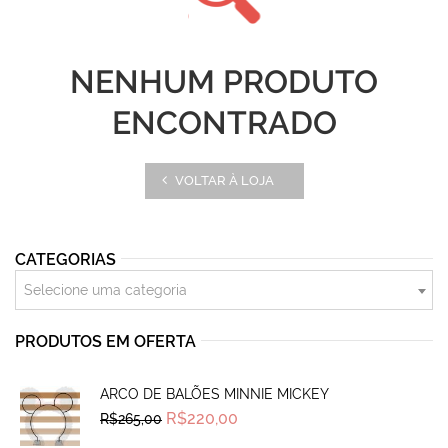
NENHUM PRODUTO
ENCONTRADO
VOLTAR À LOJA
CATEGORIAS
Selecione uma categoria
PRODUTOS EM OFERTA
ARCO DE BALÕES MINNIE MICKEY
Original
Current
R$
220,00
R$
265,00
price
price
was:
is: