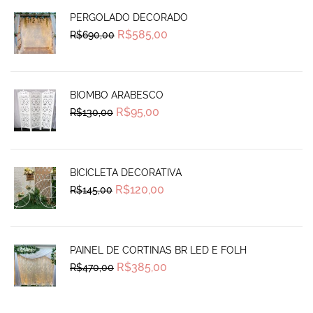
PERGOLADO DECORADO
Original
Current
R$
585,00
R$
690,00
price
price
was:
is:
R$690,00.
R$585,00.
BIOMBO ARABESCO
Original
Current
R$
95,00
R$
130,00
price
price
was:
is:
R$130,00.
R$95,00.
BICICLETA DECORATIVA
Original
Current
R$
120,00
R$
145,00
price
price
was:
is:
R$145,00.
R$120,00.
PAINEL DE CORTINAS BR LED E FOLH
Original
Current
R$
385,00
R$
470,00
price
price
was:
is:
R$470,00.
R$385,00.