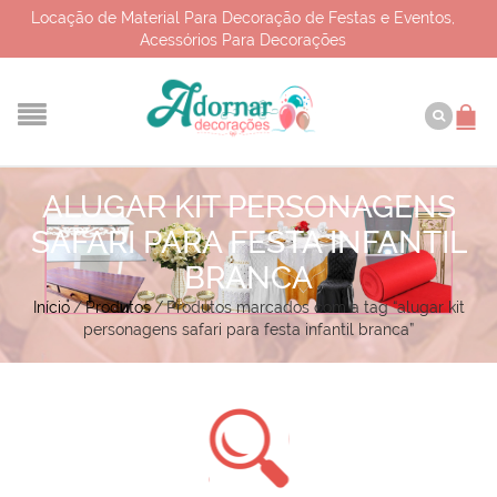
Locação de Material Para Decoração de Festas e Eventos,
Acessórios Para Decorações
ALUGAR KIT PERSONAGENS
SAFARI PARA FESTA INFANTIL
BRANCA
Início
/
Produtos
/
Produtos marcados com a tag “alugar kit
personagens safari para festa infantil branca”