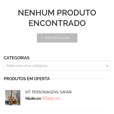
NENHUM PRODUTO
ENCONTRADO
VOLTAR À LOJA
CATEGORIAS
Selecione uma categoria
PRODUTOS EM OFERTA
KIT PERSONAGENS SAFARI
Original
Current
R$
155,00
R$
180,00
price
price
was:
is:
R$180,00.
R$155,00.