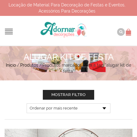
Locação de Material Para Decoração de Festas e Eventos,
Acessórios Para Decorações
ALUGAR KIT DE FESTA
Início
/
Produtos
/
Produtos marcados com a tag “alugar kit de
festa”
MOSTRAR FILTRO