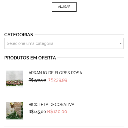
ALUGAR
CATEGORIAS
Selecione uma categoria
PRODUTOS EM OFERTA
ARRANJO DE FLORES ROSA
Original
Current
R$
239,99
R$
270,00
price
price
was:
is:
R$270,00.
R$239,99.
BICICLETA DECORATIVA
Original
Current
R$
120,00
R$
145,00
price
price
was:
is:
R$145,00.
R$120,00.