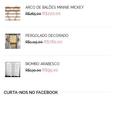
ARCO DE BALÕES MINNIE MICKEY
Original
Current
R$
220,00
R$
265,00
price
price
was:
is:
R$265,00.
R$220,00.
PERGOLADO DECORADO
Original
Current
R$
780,00
R$
1.115,00
price
price
was:
is:
R$1.115,00.
R$780,00.
BIOMBO ARABESCO
Original
Current
R$
95,00
R$
130,00
price
price
was:
is:
R$130,00.
R$95,00.
CURTA-NOS NO FACEBOOK