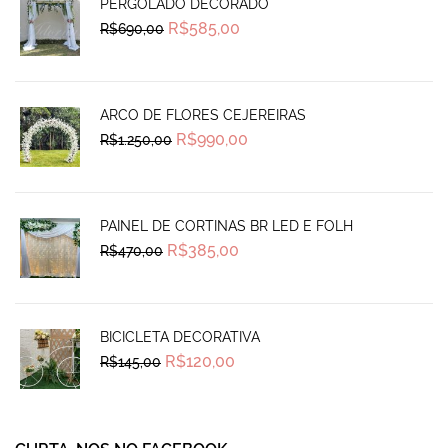
PERGOLADO DECORADO
Original
Current
R$
585,00
R$
690,00
price
price
was:
is:
R$690,00.
R$585,00.
ARCO DE FLORES CEJEREIRAS
Original
Current
R$
990,00
R$
1.250,00
price
price
was:
is:
R$1.250,00.
R$990,00.
PAINEL DE CORTINAS BR LED E FOLH
Original
Current
R$
385,00
R$
470,00
price
price
was:
is:
R$470,00.
R$385,00.
BICICLETA DECORATIVA
Original
Current
R$
120,00
R$
145,00
price
price
was:
is:
R$145,00.
R$120,00.