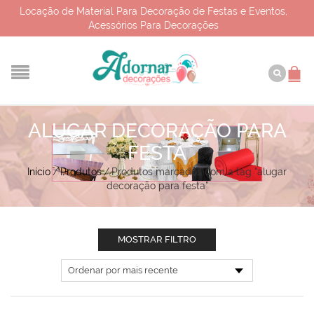
Locação de Material Para Decoração de Festas e Eventos,
Acessórios Para Decorações
ALUGAR DECORAÇÃO PARA
FESTA
Início
/
Produtos
/
Produtos marcados com a tag “alugar
decoração para festa”
MOSTRAR FILTRO