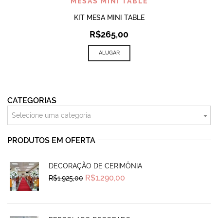
MESAS MINI TABLE
KIT MESA MINI TABLE
R$
265,00
ALUGAR
CATEGORIAS
Selecione uma categoria
PRODUTOS EM OFERTA
DECORAÇÃO DE CERIMÔNIA
Original
Current
R$
1.290,00
R$
1.925,00
price
price
was:
is:
R$1.925,00.
R$1.290,00.