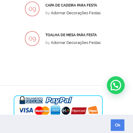
CAPA DE CADEIRA PARA FESTA
BOLO
09
09
by
Adornar Decorações Festas
by
Ad
DEZ
DEZ
TOALHA DE MESA PARA FESTA
BOLO
09
09
by
Adornar Decorações Festas
by
Ad
DEZ
DEZ
Ok