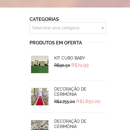
CATEGORIAS
Selecione uma categoria
PRODUTOS EM OFERTA
KIT CUBO BABY
Original
Current
R$
74,99
R$
90,50
price
price
was:
is:
R$90,50.
R$74,99.
DECORAÇÃO DE
CERIMÔNIA
Original
Current
R$
1.850,00
R$
2.755,00
price
price
was:
is:
R$2.755,00.
R$1.850,00.
DECORAÇÃO DE
CERIMÔNIA