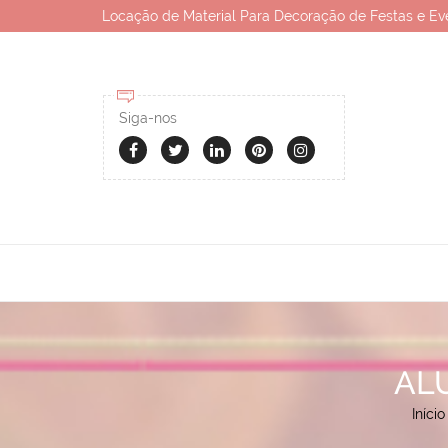
Locação de Material Para Decoração de Festas e Ev
Siga-nos
AL
Início