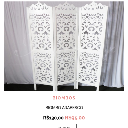
BIOMBOS
BIOMBO ARABESCO
Original
Current
R$
95,00
R$
130,00
price
price