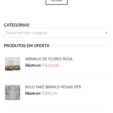
was:
is:
ALUGAR
R$130,00.
R$95,00.
CATEGORIAS
Selecione uma categoria
PRODUTOS EM OFERTA
ARRANJO DE FLORES ROSA
Original
Current
R$
239,99
R$
270,00
price
price
was:
is:
R$270,00.
R$239,99.
BOLO FAKE BRANCO ROSAS PÉR
Original
Current
R$
85,00
R$
120,00
price
price
was:
is:
R$120,00.
R$85,00.