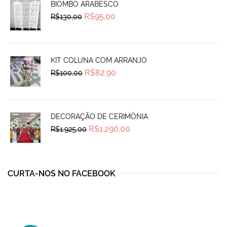
BIOMBO ARABESCO
Original
Current
R$
95,00
R$
130,00
price
price
was:
is:
R$130,00.
R$95,00.
KIT COLUNA COM ARRANJO
Original
Current
R$
82,90
R$
100,00
price
price
was:
is:
R$100,00.
R$82,90.
DECORAÇÃO DE CERIMÔNIA
Original
Current
R$
1.290,00
R$
1.925,00
price
price
was:
is:
R$1.925,00.
R$1.290,00.
CURTA-NOS NO FACEBOOK