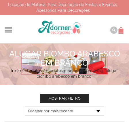
Locação de Material Para Decoração de Festas e Eventos,
Acessórios Para Decorações
ALUGAR BIOMBO ARABESCO
EM BRANCO
Início
/
Produtos
/
Produtos marcados com a tag “alugar
biombo arabesco em branco”
MOSTRAR FILTRO