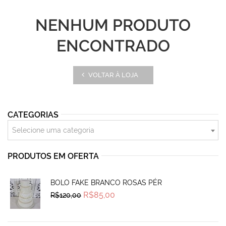
NENHUM PRODUTO
ENCONTRADO
VOLTAR À LOJA
CATEGORIAS
Selecione uma categoria
PRODUTOS EM OFERTA
BOLO FAKE BRANCO ROSAS PÉR
Original
Current
R$
85,00
R$
120,00
price
price
was:
is:
R$120,00.
R$85,00.