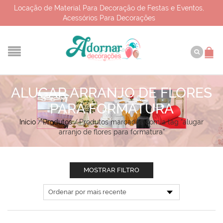
Locação de Material Para Decoração de Festas e Eventos,
Acessórios Para Decorações
ALUGAR ARRANJO DE FLORES
PARA FORMATURA
Início
/
Produtos
/
Produtos marcados com a tag “alugar
arranjo de flores para formatura”
MOSTRAR FILTRO