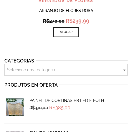
ARRANJOS DE FLORES
ARRANJO DE FLORES ROSA
Original
Current
R$
239,99
R$
270,00
price
price
was:
is:
ALUGAR
R$270,00.
R$239,99.
CATEGORIAS
Selecione uma categoria
PRODUTOS EM OFERTA
PAINEL DE CORTINAS BR LED E FOLH
Original
Current
R$
385,00
R$
470,00
price
price
was:
is:
R$470,00.
R$385,00.