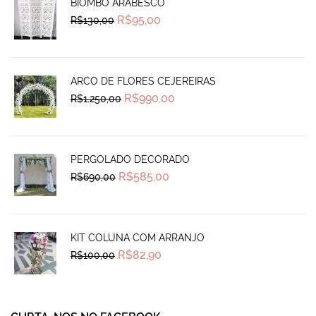
BIOMBO ARABESCO
Original
Current
R$
95,00
R$
130,00
price
price
was:
is:
R$130,00.
R$95,00.
ARCO DE FLORES CEJEREIRAS
Original
Current
R$
990,00
R$
1.250,00
price
price
was:
is:
R$1.250,00.
R$990,00.
PERGOLADO DECORADO
Original
Current
R$
585,00
R$
690,00
price
price
was:
is:
R$690,00.
R$585,00.
KIT COLUNA COM ARRANJO
Original
Current
R$
82,90
R$
100,00
price
price
was:
is:
R$100,00.
R$82,90.