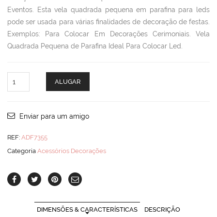
Eventos. Esta vela quadrada pequena em parafina para leds
pode ser usada para várias finalidades de decoração de festas.
Exemplos: Para Colocar Em Decorações Cerimoniais. Vela
Quadrada Pequena de Parafina Ideal Para Colocar Led.
Vela
ALUGAR
Quadrada
Pequena
quantity
Enviar para um amigo
REF:
ADF7355
Categoria
Acessórios Decorações
DIMENSÕES & CARACTERÍSTICAS
DESCRIÇÃO