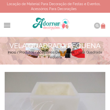
Locação de Material Para Decoração de Festas e Eventos,
Acessórios Para Decorações
VELA QUADRADA PEQUENA
Início
/
Produtos
/
Acessórios Decorações
/
Vela Quadrada
Pequena