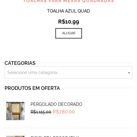
TOALHAS PARA MESAS QUADRADAS
TOALHA AZUL QUAD
R$
10,99
ALUGAR
CATEGORIAS
Selecione uma categoria
PRODUTOS EM OFERTA
PERGOLADO DECORADO
Original
Current
R$
780,00
R$
1.115,00
price
price
was:
is:
R$1.115,00.
R$780,00.