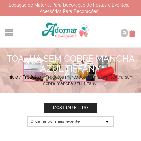
Locação de Material Para Decoração de Festas e Eventos,
Acessórios Para Decorações
TOALHA SEM COBRE MANCHA
AZUL TIFFANY
Início
/
Produtos
/
Produtos marcados com a tag “toalha sem
cobre mancha azul tiffany”
MOSTRAR FILTRO