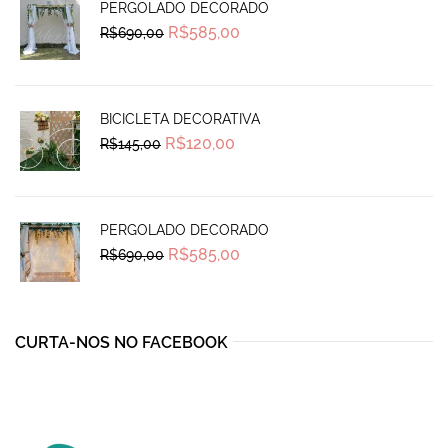
PERGOLADO DECORADO
Original
Current
R$
585,00
R$
690,00
price
price
was:
is:
R$690,00.
R$585,00.
BICICLETA DECORATIVA
Original
Current
R$
120,00
R$
145,00
price
price
was:
is:
R$145,00.
R$120,00.
PERGOLADO DECORADO
Original
Current
R$
585,00
R$
690,00
price
price
was:
is:
R$690,00.
R$585,00.
CURTA-NOS NO FACEBOOK