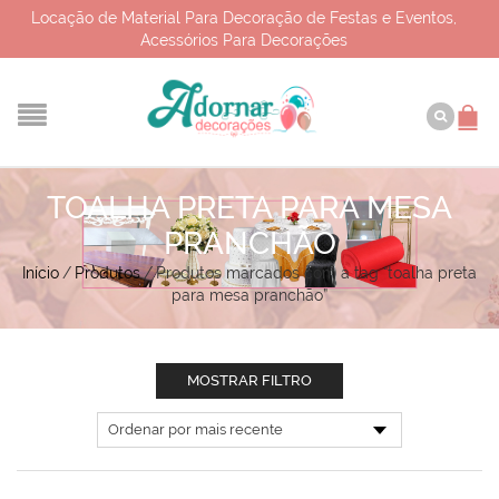
Locação de Material Para Decoração de Festas e Eventos,
Acessórios Para Decorações
TOALHA PRETA PARA MESA
PRANCHÃO
Início
/
Produtos
/
Produtos marcados com a tag “toalha preta
para mesa pranchão”
MOSTRAR FILTRO