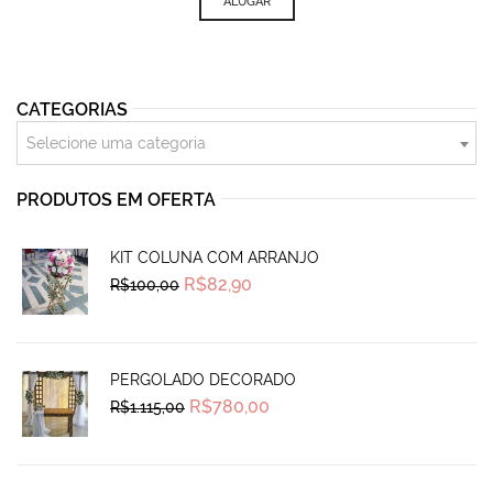
ALUGAR
CATEGORIAS
Selecione uma categoria
PRODUTOS EM OFERTA
KIT COLUNA COM ARRANJO
Original
Current
R$
82,90
R$
100,00
price
price
was:
is:
R$100,00.
R$82,90.
PERGOLADO DECORADO
Original
Current
R$
780,00
R$
1.115,00
price
price
was:
is:
R$1.115,00.
R$780,00.